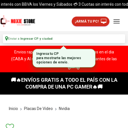
erés con BBVA los Viernes y Sábados 💳 3 Cuotas sin interés con todas la
¡ARMÁ TU PC!
Enviar a
Ingresar CP y ciudad
Envios rapidos y seguros a todo el pais. ¡ Envios en el dia
(CABA y Al rededores) Acreditando tu compra antes de las
13:00 HS!
🚚🔥ENVÍOS GRATIS A TODO EL PAÍS CON LA
COMPRA DE UNA PC GAMER🔥🚚
Inicio
Placas De Video
Nvidia