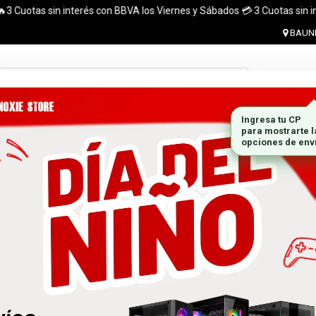
Cuotas sin interés con BBVA los Viernes y Sábados 💳 3 Cuotas sin interé
BAUNE
Ingresar 
MONITORES
GABINETES
PLACAS DE VIDEO
MARCA
 el pais. ¡ Envios en el dia (CABA y Al rededores) Acreditando tu compr
 GRATIS A TODO EL PAÍS CON LA COMPRA DE UNA P