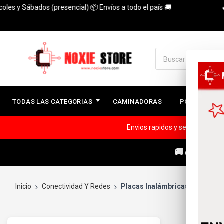
s y Sábados (presencial) 📦 Envíos a todo el país 🚚
🔥3 
TODAS LAS CATEGORIAS
CAMINADORAS
PC ARMADAS
Envios rapidos y seguros a todo
🚚🔥ENVÍOS
Inicio
Conectividad Y Redes
Placas Inalámbricas / WIFI