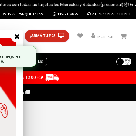
s con todas las tarjetas los Miércoles y Sábados (presencial) 📦 Envíos a
SS 1274, PARQUE CHAS
1126018879
ATENCIÓN AL CLIENTE
¡ARMÁ TU PC!
CP y ciudad
INGRESAR
S
DIA DEL NIÑO
a antes de las 13:00 HS!
C GAMER🔥🚚