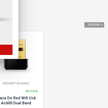
ORDENAR
ARCHER T2U NANO
EN STOCK
aca De Red Wifi Usb
Ac600 Dual Band