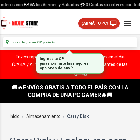
nterés con BBVA los Viernes y Sábados 💳 3 Cuotas sin interés con todas 
¡ARMÁ TU PC!
Enviar a
Ingresar CP y ciudad
Envios rapidos y seguros a todo el pais. ¡ Envios en el dia
Ingresa tu CP
para mostrarte las mejores
(CABA y Al rededores) Acreditando tu compra antes de las
opciones de envío.
13:00 HS!
🚚🔥ENVÍOS GRATIS A TODO EL PAÍS CON LA
COMPRA DE UNA PC GAMER🔥🚚
Inicio
Almacenamiento
Carry Disk