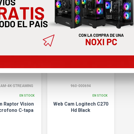
as Web y Soluciones de Comunic
AM-4K-STREAMING
960-000694
EN STOCK
EN STOCK
 Raptor Vision
Web Cam Logitech C270
crofono C-tapa
Hd Black