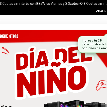
otas sin interés con BBVA los Viernes y Sábados 💳 3 Cuotas sin interés 
BAUNE
Ingresar 
MONITORES
GABINETES
PLACAS DE VIDEO
MARCA
 el pais. ¡ Envios en el dia (CABA y Al rededores) Acreditando tu compr
 GRATIS A TODO EL PAÍS CON LA COMPRA DE UNA P