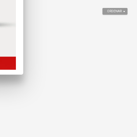
ación
ORDENAR