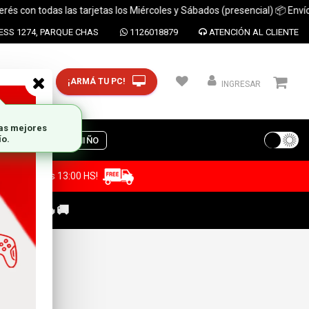
con todas las tarjetas los Miércoles y Sábados (presencial) 📦 Envíos a 
SS 1274, PARQUE CHAS
1126018879
ATENCIÓN AL CLIENTE
¡ARMÁ TU PC!
CP y ciudad
INGRESAR
S
DIA DEL NIÑO
a antes de las 13:00 HS!
C GAMER🔥🚚