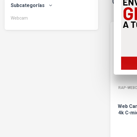
Cámar
Subcategorías
Webcam
RAP-WEBC
Web Cam
4k C-mi