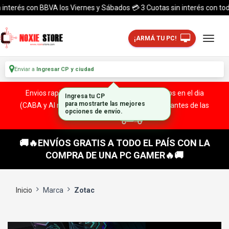
interés con BBVA los Viernes y Sábados 💳 3 Cuotas sin interés con todas
¡ARMÁ TU PC!
Enviar a
Ingresar CP y ciudad
Envios rapidos y seguros a todo el pais. ¡ Envios en el dia
Ingresa tu CP
para mostrarte las mejores
(CABA y Al rededores) Acreditando tu compra antes de las
opciones de envío.
13:00 HS!
🚚🔥ENVÍOS GRATIS A TODO EL PAÍS CON LA
COMPRA DE UNA PC GAMER🔥🚚
Inicio
Marca
Zotac