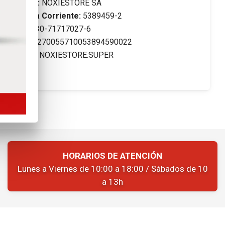
Titular:
NOXIESTORE SA
Cuenta Corriente:
5389459-2
CUIT:
30-71717027-6
CBU:
0270055710053894590022
ALIAS:
NOXIESTORE.SUPER
HORARIOS DE ATENCIÓN
Lunes a Viernes de 10:00 a 18:00 / Sábados de 10
a 13h