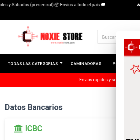
s y Sábados (presencial) 📦 Envíos a todo el país 🚚
🔥3 
TODAS LAS CATEGORIAS
CAMINADORAS
PC ARMADAS
Envios rapidos y seguros a todo
Datos Bancarios
ICBC