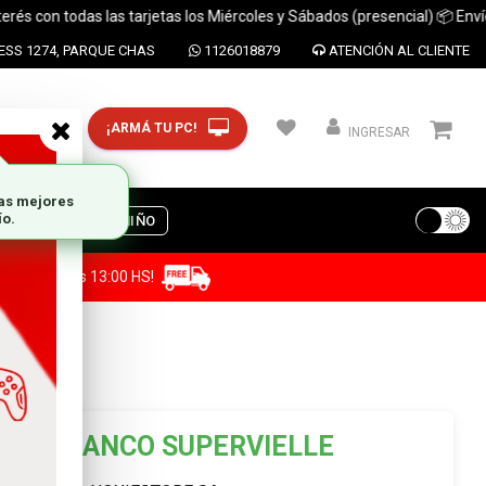
 con todas las tarjetas los Miércoles y Sábados (presencial) 📦 Envíos a
SS 1274, PARQUE CHAS
1126018879
ATENCIÓN AL CLIENTE
¡ARMÁ TU PC!
CP y ciudad
INGRESAR
S
DIA DEL NIÑO
a antes de las 13:00 HS!
BANCO SUPERVIELLE