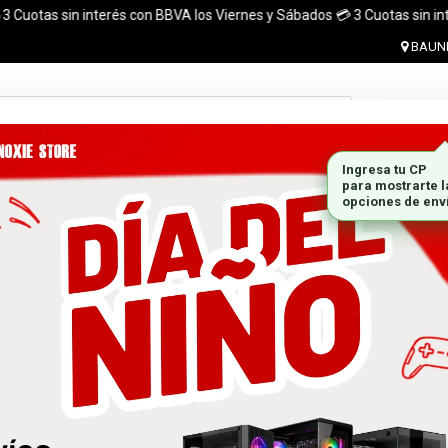
Cuotas sin interés con BBVA los Viernes y Sábados 💳 3 Cuotas sin interés
BAUNE
Ingresar 
MONITORES
GABINETES
PLACAS DE VIDEO
MARCA
 el pais. ¡ Envios en el dia (CABA y Al rededores) Acreditando tu compr
Mercado Pago