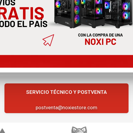
Titular:
Noxiestore S.A
Cuenta Corriente:
CUIT:
30717170276
CBU:
0000003100055131630790
ALIAS:
NOXIESTORE.ML
postventa@noxiestore.com