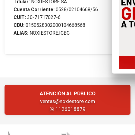
Titular:
NOXIESTORE SA
Cuenta Corriente:
0528/02104668/56
CUIT:
30-71717027-6
CBU:
0150528302000104668568
ALIAS:
NOXIESTORE.ICBC
ATENCIÓN AL PÚBLICO
ventas@noxiestore.com
1126018879