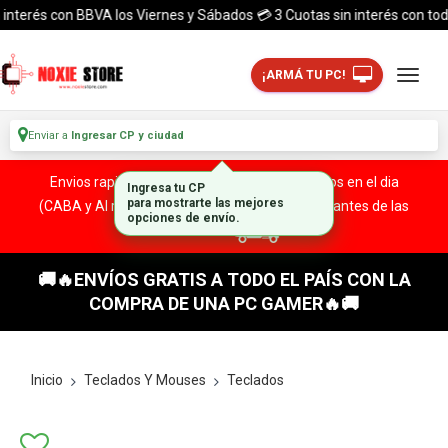
terés con BBVA los Viernes y Sábados 💳 3 Cuotas sin interés con todas l
¡ARMÁ TU PC!
Enviar a
Ingresar CP y ciudad
Envios rapidos y seguros a todo el pais. ¡ Envios en el dia
Ingresa tu CP
(CABA y Al rededores) Acreditando tu compra antes de las
para mostrarte las mejores
opciones de envío.
13:00 HS!
🚚🔥ENVÍOS GRATIS A TODO EL PAÍS CON LA
COMPRA DE UNA PC GAMER🔥🚚
Inicio
Teclados Y Mouses
Teclados