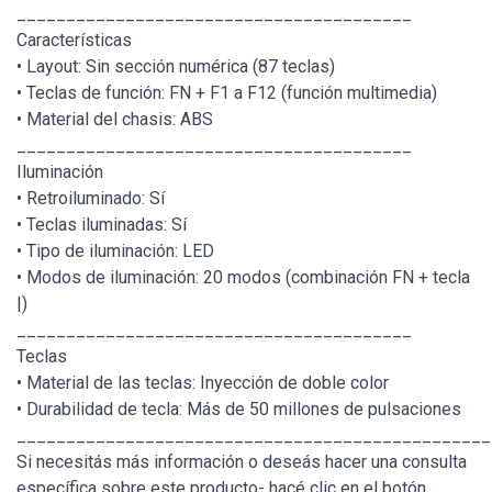
________________________________________
Características
• Layout: Sin sección numérica (87 teclas)
• Teclas de función: FN + F1 a F12 (función multimedia)
• Material del chasis: ABS
________________________________________
Iluminación
• Retroiluminado: Sí
• Teclas iluminadas: Sí
• Tipo de iluminación: LED
• Modos de iluminación: 20 modos (combinación FN + tecla
|)
________________________________________
Teclas
• Material de las teclas: Inyección de doble color
• Durabilidad de tecla: Más de 50 millones de pulsaciones
________________________________________________
Si necesitás más información o deseás hacer una consulta
específica sobre este producto- hacé clic en el botón