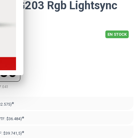
ech G203 Rgb Lightsync
co
EN STOCK
880
7.041
*
32.575)
*
PTF:
$36.484)
*
F:
$39.741,5)