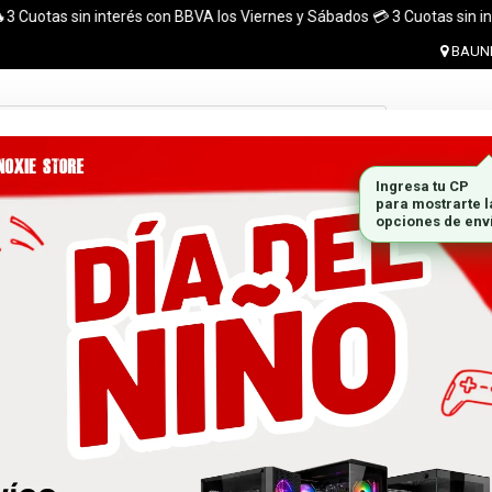
tas sin interés con BBVA los Viernes y Sábados 💳 3 Cuotas sin interés c
BAUNE
Ingresar 
MONITORES
GABINETES
PLACAS DE VIDEO
MARCA
 el pais. ¡ Envios en el dia (CABA y Al rededores) Acreditando tu compr
 GRATIS A TODO EL PAÍS CON LA COMPRA DE UNA P