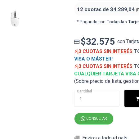
12 cuotas de
$4.289,04
(
* Pagando con
Todas las Tarje
$32.575
con Tarjet
⚡¡3 CUOTAS SIN INTERÉS
TO
VISA O MÁSTER!
⚡¡3 CUOTAS SIN INTERÉS
TO
CUALQUIER TARJETA VISA 
(Sobre precio de lista, gestio
Cantidad
CONSULTAR
Envíos a todo el país