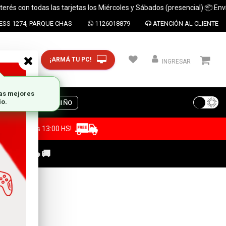
on todas las tarjetas los Miércoles y Sábados (presencial) 📦 Envíos a t
SS 1274, PARQUE CHAS
1126018879
ATENCIÓN AL CLIENTE
¡ARMÁ TU PC!
CP y ciudad
INGRESAR
S
DIA DEL NIÑO
a antes de las 13:00 HS!
C GAMER🔥🚚