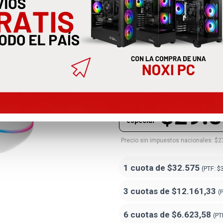
Mouse Logit
Gaming Blan
910-005794
$29.
Precio
especial
Precio sin impuestos nacionales: $2
1 cuota de
$32.575
(PTF:
$
3 cuotas de
$12.161,33
(
6 cuotas de
$6.623,58
(PT