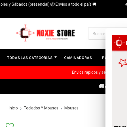
 Sábados (presencial) 📦 Envíos a todo el país 🚚
🔥3 Cuo
TODAS LAS CATEGORIAS
CAMINADORAS
PC ARMADAS
Envios rapidos y seguros a todo
🚚🔥ENVÍOS
Inicio
Teclados Y Mouses
Mouses