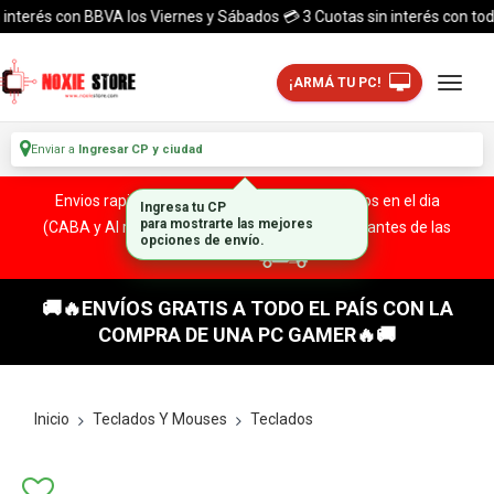
terés con BBVA los Viernes y Sábados 💳 3 Cuotas sin interés con todas la
¡ARMÁ TU PC!
Enviar a
Ingresar CP y ciudad
Envios rapidos y seguros a todo el pais. ¡ Envios en el dia
Ingresa tu CP
(CABA y Al rededores) Acreditando tu compra antes de las
para mostrarte las mejores
opciones de envío.
13:00 HS!
🚚🔥ENVÍOS GRATIS A TODO EL PAÍS CON LA
COMPRA DE UNA PC GAMER🔥🚚
Inicio
Teclados Y Mouses
Teclados