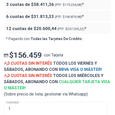
3 cuotas de
$58.411,36
*
(PTF:
$175.234,08)
6 cuotas de
$31.813,33
*
(PTF:
$190.879,98)
12 cuotas de
$20.600,44
*
(PTF:
$247.205,22)
* Pagando con
Todas las Tarjetas De Crédito
..
$156.459
con Tarjeta
⚡¡3 CUOTAS SIN INTERÉS
TODOS LOS VIERNES Y
SÁBADOS, ABONANDO CON
BBVA VISA O MÁSTER!
⚡¡3 CUOTAS SIN INTERÉS
TODOS LOS MIÉRCOLES Y
SÁBADOS, ABONANDO CON
CUALQUIER TARJETA VISA
O MÁSTER!
(Sobre precio de lista, gestionar vía Whatsapp)
Cantidad