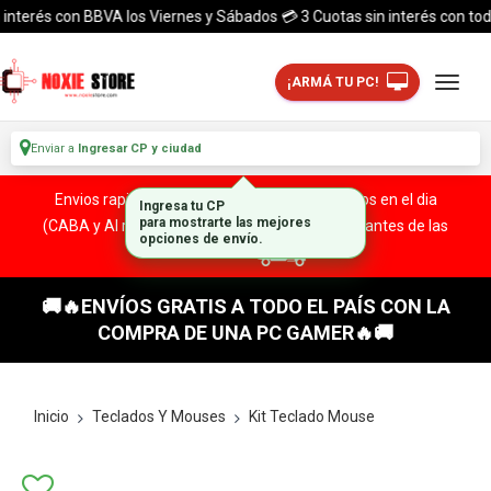
terés con BBVA los Viernes y Sábados 💳 3 Cuotas sin interés con todas la
¡ARMÁ TU PC!
Enviar a
Ingresar CP y ciudad
Envios rapidos y seguros a todo el pais. ¡ Envios en el dia
(CABA y Al rededores) Acreditando tu compra antes de las
13:00 HS!
🚚🔥ENVÍOS GRATIS A TODO EL PAÍS CON LA
COMPRA DE UNA PC GAMER🔥🚚
Inicio
Teclados Y Mouses
Kit Teclado Mouse