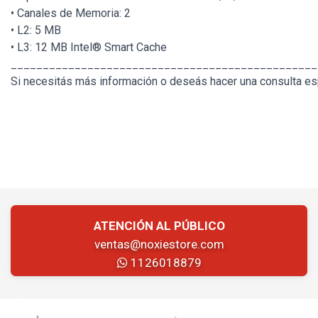
• Canales de Memoria: 2
• L2: 5 MB
• L3: 12 MB Intel® Smart Cache
________________________________________________
Si necesitás más información o deseás hacer una consulta esp
ATENCIÓN AL PÚBLICO
ventas@noxiestore.com
1126018879