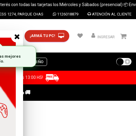
on todas las tarjetas los Miércoles y Sábados (presencial) 📦 Envíos a t
SS 1274, PARQUE CHAS
1126018879
ATENCIÓN AL CLIENTE
¡ARMÁ TU PC!
CP y ciudad
INGRESAR
S
DIA DEL NIÑO
a antes de las 13:00 HS!
C GAMER🔥🚚