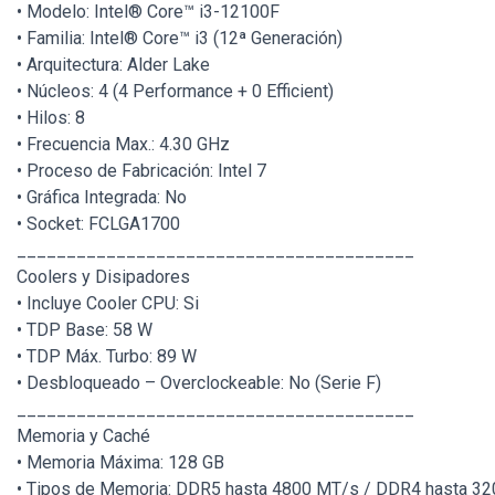
• Modelo: Intel® Core™ i3-12100F
• Familia: Intel® Core™ i3 (12ª Generación)
• Arquitectura: Alder Lake
• Núcleos: 4 (4 Performance + 0 Efficient)
• Hilos: 8
• Frecuencia Max.: 4.30 GHz
• Proceso de Fabricación: Intel 7
• Gráfica Integrada: No
• Socket: FCLGA1700
________________________________________
Coolers y Disipadores
• Incluye Cooler CPU: Si
• TDP Base: 58 W
• TDP Máx. Turbo: 89 W
• Desbloqueado – Overclockeable: No (Serie F)
________________________________________
Memoria y Caché
• Memoria Máxima: 128 GB
• Tipos de Memoria: DDR5 hasta 4800 MT/s / DDR4 hasta 3