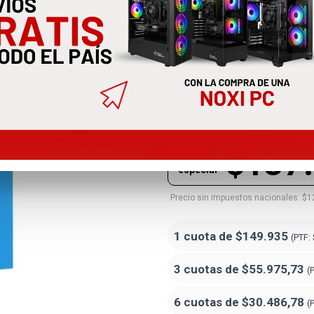
Procesador I
Nucleos Lga1
BX8071512100F
$137
Precio
especial
Precio sin impuestos nacionales: $1
1 cuota de
$149.935
(PTF:
3 cuotas de
$55.975,73
(
6 cuotas de
$30.486,78
(