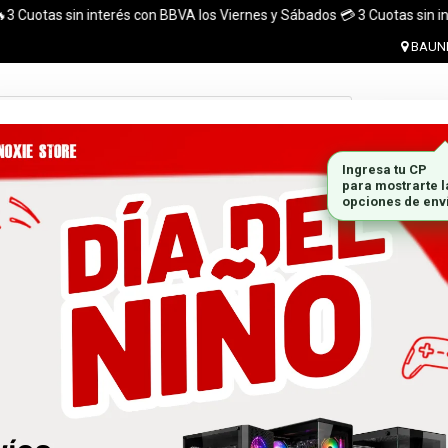
tas sin interés con BBVA los Viernes y Sábados 💳 3 Cuotas sin interés c
BAUNE
Ingresar 
MONITORES
GABINETES
PLACAS DE VIDEO
MARCA
 el pais. ¡ Envios en el dia (CABA y Al rededores) Acreditando tu compr
 GRATIS A TODO EL PAÍS CON LA COMPRA DE UNA P