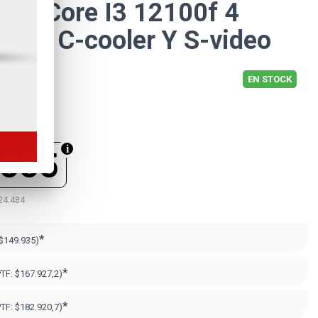
ntel Core I3 12100f 4
700 C-cooler Y S-video
EN STOCK
.555
24.484
*
$149.935)
*
PTF:
$167.927,2)
*
PTF:
$182.920,7)