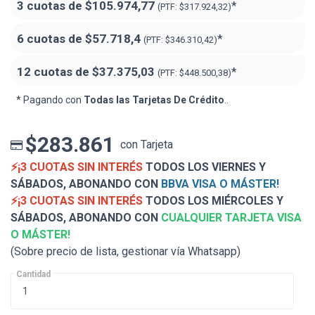
3 cuotas de
$105.974,77
*
(PTF:
$317.924,32)
6 cuotas de
$57.718,4
*
(PTF:
$346.310,42)
12 cuotas de
$37.375,03
*
(PTF:
$448.500,38)
* Pagando con
Todas las Tarjetas De Crédito
..
$283.861
con Tarjeta
⚡¡3 CUOTAS SIN INTERÉS
TODOS LOS VIERNES Y
SÁBADOS, ABONANDO CON
BBVA VISA O MÁSTER!
⚡¡3 CUOTAS SIN INTERÉS
TODOS LOS MIÉRCOLES Y
SÁBADOS, ABONANDO CON
CUALQUIER TARJETA VISA
O MÁSTER!
(Sobre precio de lista, gestionar vía Whatsapp)
Cantidad