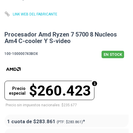
LINK WEB DEL FABRICANTE
Procesador Amd Ryzen 7 5700 8 Nucleos
Am4 C-cooler Y S-video
100-100000743BOX
EN STOCK
$260.423
Precio
especial
Precio sin impuestos nacionales: $235.677
1 cuota de
$283.861
*
(PTF:
$283.861)