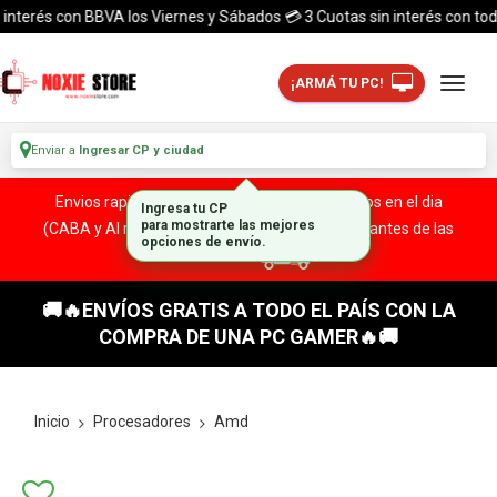
terés con BBVA los Viernes y Sábados 💳 3 Cuotas sin interés con todas la
¡ARMÁ TU PC!
Enviar a
Ingresar CP y ciudad
Envios rapidos y seguros a todo el pais. ¡ Envios en el dia
Ingresa tu CP
(CABA y Al rededores) Acreditando tu compra antes de las
para mostrarte las mejores
opciones de envío.
13:00 HS!
🚚🔥ENVÍOS GRATIS A TODO EL PAÍS CON LA
COMPRA DE UNA PC GAMER🔥🚚
Inicio
Procesadores
Amd