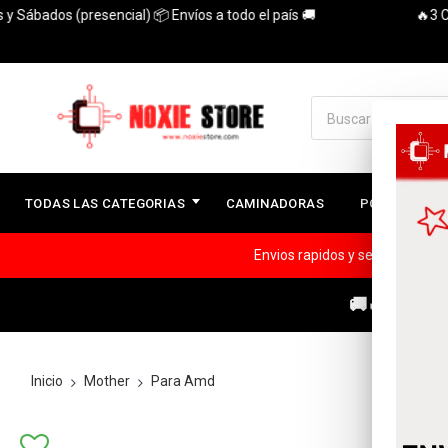
dos (presencial) 📦 Envíos a todo el país 🚚
🔥3 Cuotas s
TODAS LAS CATEGORIAS
CAMINADORAS
PC ARMADAS
Envios rapidos y seguros a todo
🚚🔥ENVÍOS
Inicio
Mother
Para Amd