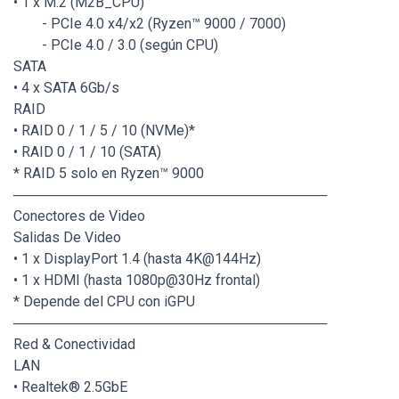
• 1 x M.2 (M2B_CPU)
- PCIe 4.0 x4/x2 (Ryzen™ 9000 / 7000)
- PCIe 4.0 / 3.0 (según CPU)
SATA
• 4 x SATA 6Gb/s
RAID
• RAID 0 / 1 / 5 / 10 (NVMe)*
• RAID 0 / 1 / 10 (SATA)
* RAID 5 solo en Ryzen™ 9000
────────────────────────────────
Conectores de Video
Salidas De Video
• 1 x DisplayPort 1.4 (hasta 4K@144Hz)
• 1 x HDMI (hasta 1080p@30Hz frontal)
* Depende del CPU con iGPU
────────────────────────────────
Red & Conectividad
LAN
• Realtek® 2.5GbE