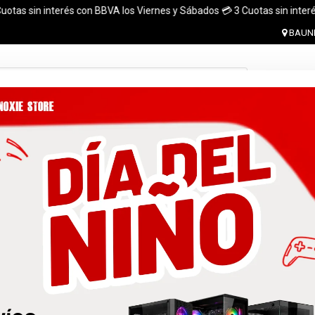
in interés con BBVA los Viernes y Sábados 💳 3 Cuotas sin interés con to
BAUNE
Ingresar 
MONITORES
GABINETES
PLACAS DE VIDEO
MARCA
 el pais. ¡ Envios en el dia (CABA y Al rededores) Acreditando tu compr
 GRATIS A TODO EL PAÍS CON LA COMPRA DE UNA P