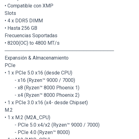
• Compatible con XMP
Slots
• 4 x DDR5 DIMM
• Hasta 256 GB
Frecuencias Soportadas
• 8200(OC) to 4800 MT/s
────────────────────────────────
Expansión & Almacenamiento
PCIe
• 1 x PCIe 5.0 x16 (desde CPU)
- x16 (Ryzen™ 9000 / 7000)
- x8 (Ryzen™ 8000 Phoenix 1)
- x4 (Ryzen™ 8000 Phoenix 2)
• 1 x PCIe 3.0 x16 (x4- desde Chipset)
M.2
• 1 x M.2 (M2A_CPU)
- PCIe 5.0 x4/x2 (Ryzen™ 9000 / 7000)
- PCIe 4.0 (Ryzen™ 8000)