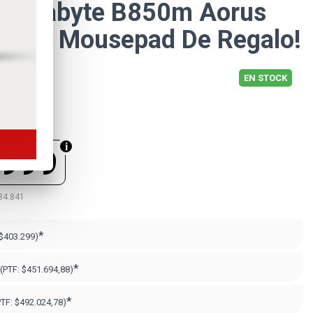
 Gigabyte B850m Aorus
Ice-p + Mousepad De Regalo!
EN STOCK
.999
34.841
*
$403.299)
*
(PTF:
$451.694,88)
*
PTF:
$492.024,78)