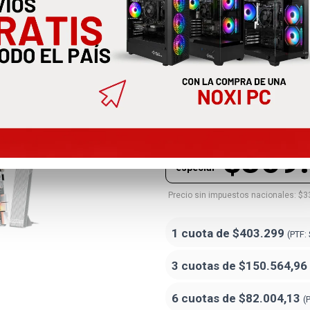
Motherboard
Elite Wifi7 
B850M AORUS ELITE WIFI7 ICE-P
$369
Precio
especial
Precio sin impuestos nacionales: $3
1 cuota de
$403.299
(PTF:
3 cuotas de
$150.564,96
6 cuotas de
$82.004,13
(