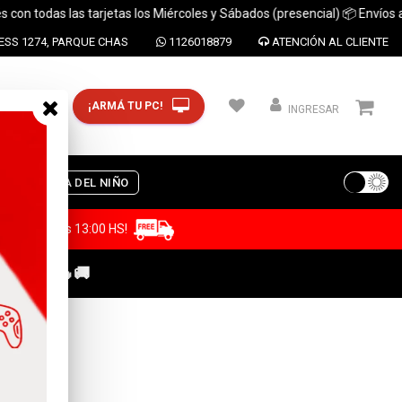
das las tarjetas los Miércoles y Sábados (presencial) 📦 Envíos a todo e
SS 1274, PARQUE CHAS
1126018879
ATENCIÓN AL CLIENTE
¡ARMÁ TU PC!
CP y ciudad
INGRESAR
S
DIA DEL NIÑO
a antes de las 13:00 HS!
C GAMER🔥🚚