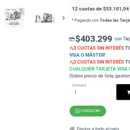
12 cuotas de
$53.101,04
* Pagando con
Todas las Tarje
$403.299
con Tar
⚡¡3 CUOTAS SIN INTERÉS
TO
VISA O MÁSTER!
⚡¡3 CUOTAS SIN INTERÉS
TO
CUALQUIER TARJETA VISA 
(Sobre precio de lista, gestio
Cantidad
CONSULTAR
Envíos a todo el país