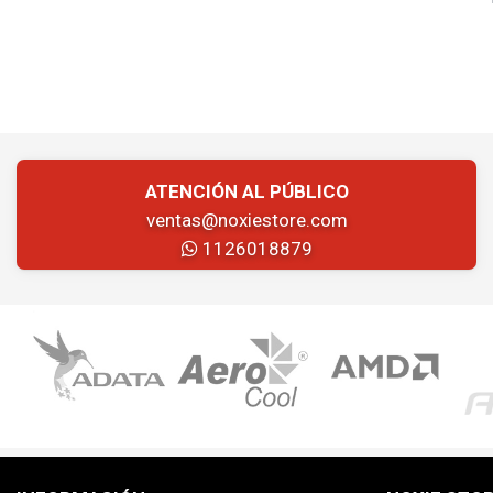
ATENCIÓN AL PÚBLICO
ventas@noxiestore.com
1126018879