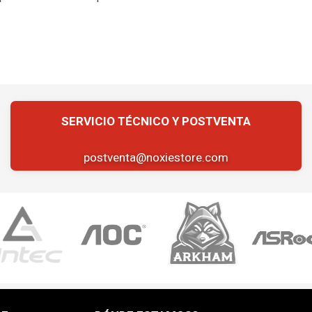
postventa@noxiestore.com