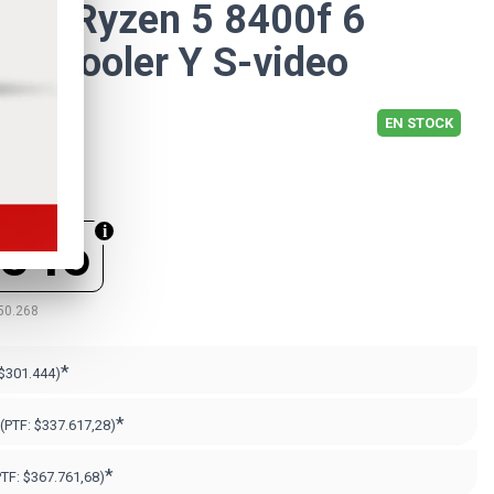
Amd Ryzen 5 8400f 6
 C-cooler Y S-video
EN STOCK
.546
50.268
*
$301.444)
*
(PTF:
$337.617,28)
*
PTF:
$367.761,68)