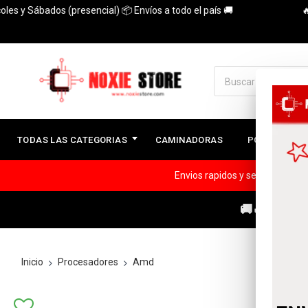
 Sábados (presencial) 📦 Envíos a todo el país 🚚
🔥3 Cuo
TODAS LAS CATEGORIAS
CAMINADORAS
PC ARMADAS
Envios rapidos y seguros a todo
🚚🔥ENVÍOS
Inicio
Procesadores
Amd