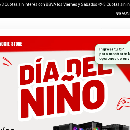
tas sin interés con BBVA los Viernes y Sábados 💳 3 Cuotas sin interés c
BAUNE
Ingresar 
MONITORES
GABINETES
PLACAS DE VIDEO
MARCA
 el pais. ¡ Envios en el dia (CABA y Al rededores) Acreditando tu compr
 GRATIS A TODO EL PAÍS CON LA COMPRA DE UNA P