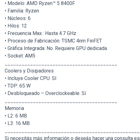
• Modelo: AMD Ryzen™ 5 8400F
• Familia: Ryzen
• Núcleos: 6
• Hilos: 12
• Frecuencia Max.: Hasta 4.7 GHz
• Proceso de Fabricación: TSMC 4nm FinFET
• Gráfica Integrada: No. Requiere GPU dedicada.
• Socket: AM5
________________________________________
Coolers y Disipadores
• Incluye Cooler CPU: SI
• TDP: 65 W
• Desbloqueado – Overclockeable: Sí
________________________________________
Memoria
• L2: 6 MB
• L3: 16 MB
________________________________________________
Si necesitás más información o deseás hacer una consulta esp