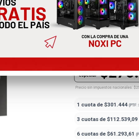
Procesador 
Nucleos Am5
100-100001591BOX
$276
Precio
especial
Precio sin impuestos nacionales: $2
1 cuota de
$301.444
(PTF:
3 cuotas de
$112.539,09
6 cuotas de
$61.293,61
(