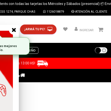
on todas las tarjetas los Miércoles y Sábados (presencial) 📦 Envíos a t
SS 1274, PARQUE CHAS
1126018879
ATENCIÓN AL CLIENTE
¡ARMÁ TU PC!
CP y ciudad
INGRESAR
S
DIA DEL NIÑO
a antes de las 13:00 HS!
C GAMER🔥🚚