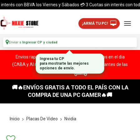
terés con BBVA los Viernes y Sábados 💳 3 Cuotas sin interés con todas l
¡ARMÁ TU PC!
Enviar a
Ingresar CP y ciudad
Envios rapidos y seguros a todo el pais. ¡ Envios en el dia
(CABA y Al rededores) Acreditando tu compra antes de las
13:00 HS!
🚚🔥ENVÍOS GRATIS A TODO EL PAÍS CON LA
COMPRA DE UNA PC GAMER🔥🚚
Inicio
Placas De Video
Nvidia