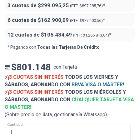
3 cuotas de
$299.095,25
*
(PTF:
$897.285,76)
6 cuotas de
$162.900,09
*
(PTF:
$977.400,56)
12 cuotas de
$105.484,49
*
(PTF:
$1.265.813,84)
* Pagando con
Todas las Tarjetas De Crédito
..
$801.148
con Tarjeta
⚡¡3 CUOTAS SIN INTERÉS
TODOS LOS VIERNES Y
SÁBADOS, ABONANDO CON
BBVA VISA O MÁSTER!
⚡¡3 CUOTAS SIN INTERÉS
TODOS LOS MIÉRCOLES Y
SÁBADOS, ABONANDO CON
CUALQUIER TARJETA VISA
O MÁSTER!
(Sobre precio de lista, gestionar vía Whatsapp)
Cantidad