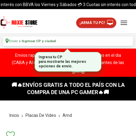
erés con BBVA los Viernes y Sábados 💳 3 Cuotas sin interés con todas la
¡ARMÁ TU PC!
Enviar a
Ingresar CP y ciudad
Envios rapidos y seguros a todo el pais. ¡ Envios en el dia
(CABA y Al rededores) Acreditando tu compra antes de las
13:00 HS!
🚚🔥ENVÍOS GRATIS A TODO EL PAÍS CON LA
COMPRA DE UNA PC GAMER🔥🚚
Inicio
Placas De Video
Amd