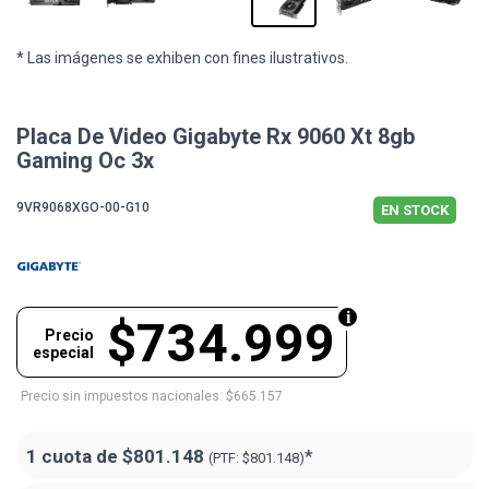
* Las imágenes se exhiben con fines ilustrativos.
Placa De Video Gigabyte Rx 9060 Xt 8gb
Gaming Oc 3x
9VR9068XGO-00-G10
EN STOCK
$734.999
Precio
especial
Precio sin impuestos nacionales: $665.157
1 cuota de
$801.148
*
(PTF:
$801.148)