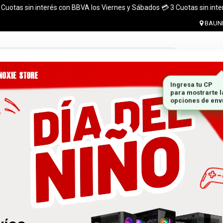
s sin interés con BBVA los Viernes y Sábados 💳 3 Cuotas sin interés con
BAUNE
Ingresar 
MONITORES
GABINETES
PLACAS DE VIDEO
MARCA
 el pais. ¡ Envios en el dia (CABA y Al rededores) Acreditando tu compr
 GRATIS A TODO EL PAÍS CON LA COMPRA DE UNA P