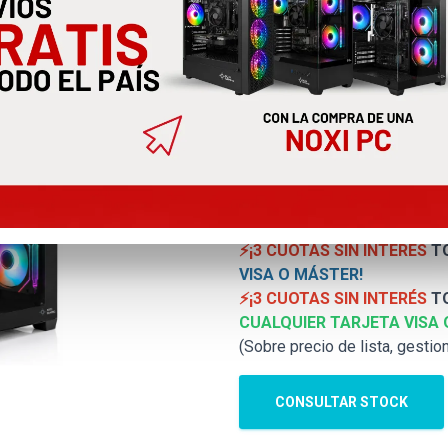
Noxi Gaming
32 Gb | 960g
200hz
NOXI-KURT-5700G-32GB-1TB-M27
⚡¡3 CUOTAS SIN INTERÉS
TO
VISA O MÁSTER!
⚡¡3 CUOTAS SIN INTERÉS
TO
CUALQUIER TARJETA VISA 
(Sobre precio de lista, gestio
CONSULTAR STOCK