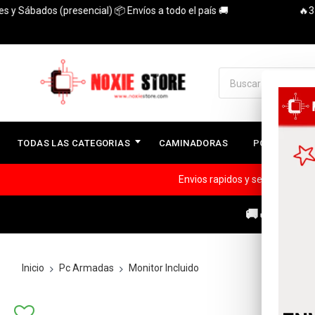
ábados (presencial) 📦 Envíos a todo el país 🚚
🔥3 Cuota
TODAS LAS CATEGORIAS
CAMINADORAS
PC ARMADAS
Envios rapidos y seguros a todo
🚚🔥ENVÍOS
Inicio
Pc Armadas
Monitor Incluido