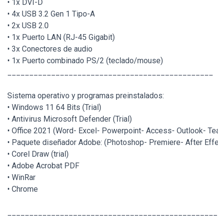
• 1x DVI-D
• 4x USB 3.2 Gen 1 Tipo-A
• 2x USB 2.0
• 1x Puerto LAN (RJ-45 Gigabit)
• 3x Conectores de audio
• 1x Puerto combinado PS/2 (teclado/mouse)
_______________________________________________
Sistema operativo y programas preinstalados:
• Windows 11 64 Bits (Trial)
• Antivirus Microsoft Defender (Trial)
• Office 2021 (Word- Excel- Powerpoint- Access- Outlook- Team
• Paquete diseñador Adobe: (Photoshop- Premiere- After Effects
• Corel Draw (trial)
• Adobe Acrobat PDF
• WinRar
• Chrome
________________________________________________