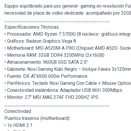
Equipo equilibrado para uso general- gaming en resolución Ful
necesidad de placa de video dedicada- acompañado por 32GB
________________________________________
Especificaciones Técnicas
• Procesador: AMD Ryzen 7 5700G (8 núcleos- gráficos inte
• Gráficos: Radeon Graphics Vega 8
• Motherboard: MSI A520M-A PRO (Chipset AMD A520- Sock
• Memoria RAM: 32GB DDR4 3200MHz (2x16GB)
• Almacenamiento: 960GB SSD SATA 2.5"
• Gabinete: Noxi Gaming Kubi Negro – Incluye Fanes 3x120
• Fuente: DX-ATX600 600w Performance
• Periféricos: Teclado Noxi Gaming Con Cable + Mouse Optic
• Conectividad inalámbrica: Adaptador USB WiFi 300Mbps
• Monitor: 27" MSI MAG 274F FHD 200HZ IPS
________________________________________
Conectividad
Puertos traseros (motherboard):
• 1x HDMI 2.1