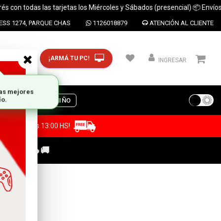
 todas las tarjetas los Miércoles y Sábados (presencial) 📦 Envíos a todo
SS 1274, PARQUE CHAS
1126018879
ATENCIÓN AL CLIENTE
¡ARMÁ TU PC!
CP y ciudad
INGRESAR
S
DIA DEL NIÑO
a antes de las 13:00 HS!
C GAMER🔥🚚