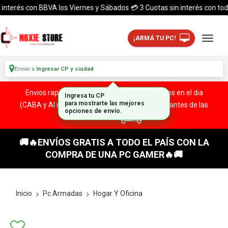
erés con BBVA los Viernes y Sábados 💳 3 Cuotas sin interés con todas la
¡ARMÁ TU PC!
Enviar a
Ingresar CP y ciudad
Envios rapidos y seguros a todo el pais. ¡ Envios en el dia
(CABA y Al rededores) Acreditando tu compra antes de las
13:00 HS!
🚚🔥ENVÍOS GRATIS A TODO EL PAÍS CON LA
COMPRA DE UNA PC GAMER🔥🚚
Inicio
Pc Armadas
Hogar Y Oficina