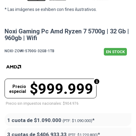
* Las imágenes se exhiben con fines ilustrativos.
Noxi Gaming Pc Amd Ryzen 7 5700g | 32 Gb |
960gb | Wifi
NOXI-ZOWI-5700G-32GB-1TB
EN STOCK
$999.999
Precio
especial
Precio sin impuestos nacionales: $904.976
1 cuota de
$1.090.000
*
(PTF:
$1.090.000)
3 cuotas de
$406.933,33
*
(PTF:
$1.220.800)