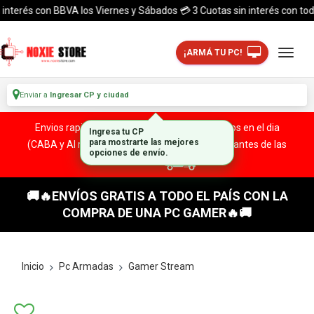
erés con BBVA los Viernes y Sábados 💳 3 Cuotas sin interés con todas la
¡ARMÁ TU PC!
Enviar a
Ingresar CP y ciudad
Envios rapidos y seguros a todo el pais. ¡ Envios en el dia
(CABA y Al rededores) Acreditando tu compra antes de las
13:00 HS!
🚚🔥ENVÍOS GRATIS A TODO EL PAÍS CON LA
COMPRA DE UNA PC GAMER🔥🚚
Inicio
Pc Armadas
Gamer Stream