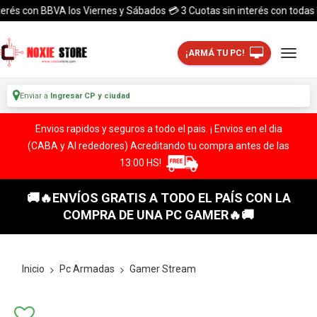
s con BBVA los Viernes y Sábados 💳 3 Cuotas sin interés con todas las t
¡ARMÁ TU PC!
Enviar a
Ingresar CP y ciudad
Envios rapidos y seguros a todo el pais. ¡ Envios en el dia
(CABA y Al rededores) Acreditando tu compra antes de las
13:00 HS!
🚚🔥ENVÍOS GRATIS A TODO EL PAÍS CON LA
COMPRA DE UNA PC GAMER🔥🚚
Inicio
Pc Armadas
Gamer Stream