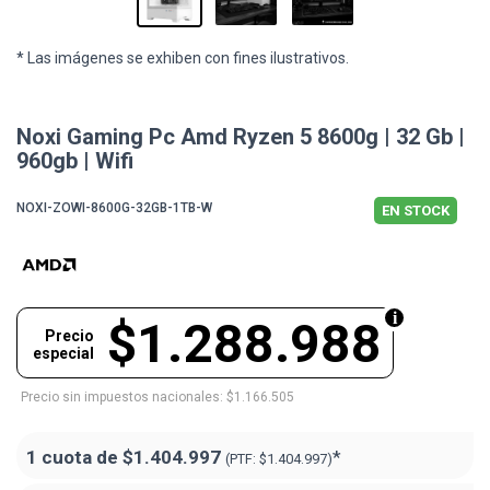
* Las imágenes se exhiben con fines ilustrativos.
Noxi Gaming Pc Amd Ryzen 5 8600g | 32 Gb |
960gb | Wifi
NOXI-ZOWI-8600G-32GB-1TB-W
EN STOCK
$1.288.988
Precio
especial
Precio sin impuestos nacionales: $1.166.505
1 cuota de
$1.404.997
*
(PTF:
$1.404.997)