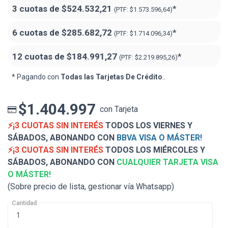
3 cuotas de
$524.532,21
*
(PTF:
$1.573.596,64)
6 cuotas de
$285.682,72
*
(PTF:
$1.714.096,34)
12 cuotas de
$184.991,27
*
(PTF:
$2.219.895,26)
* Pagando con
Todas las Tarjetas De Crédito
..
$1.404.997
con Tarjeta
⚡¡3 CUOTAS SIN INTERÉS
TODOS LOS VIERNES Y
SÁBADOS, ABONANDO CON
BBVA VISA O MÁSTER!
⚡¡3 CUOTAS SIN INTERÉS
TODOS LOS MIÉRCOLES Y
SÁBADOS, ABONANDO CON
CUALQUIER TARJETA VISA
O MÁSTER!
(Sobre precio de lista, gestionar vía Whatsapp)
Cantidad