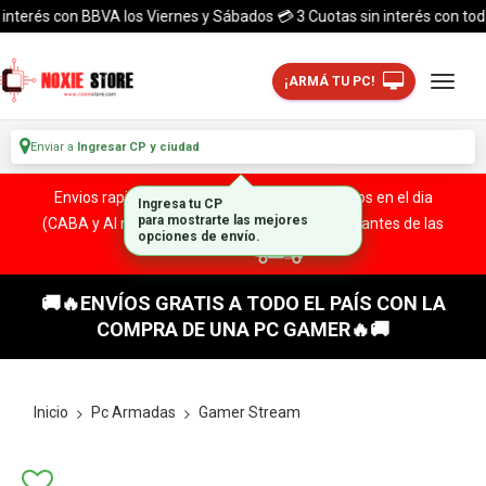
rés con BBVA los Viernes y Sábados 💳 3 Cuotas sin interés con todas las
¡ARMÁ TU PC!
Enviar a
Ingresar CP y ciudad
Envios rapidos y seguros a todo el pais. ¡ Envios en el dia
(CABA y Al rededores) Acreditando tu compra antes de las
13:00 HS!
🚚🔥ENVÍOS GRATIS A TODO EL PAÍS CON LA
COMPRA DE UNA PC GAMER🔥🚚
Inicio
Pc Armadas
Gamer Stream