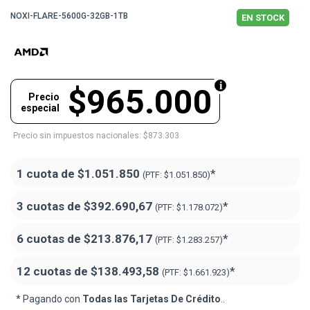
NOXI-FLARE-5600G-32GB-1TB
EN STOCK
$965.000
Precio
especial
Precio sin impuestos nacionales: $873.303
1 cuota de
$1.051.850
*
(PTF:
$1.051.850)
3 cuotas de
$392.690,67
*
(PTF:
$1.178.072)
6 cuotas de
$213.876,17
*
(PTF:
$1.283.257)
12 cuotas de
$138.493,58
*
(PTF:
$1.661.923)
* Pagando con
Todas las Tarjetas De Crédito
..