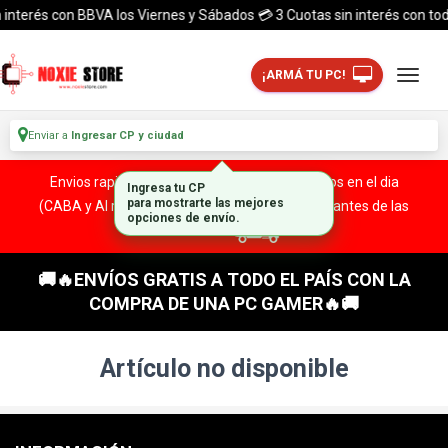
interés con BBVA los Viernes y Sábados 💳 3 Cuotas sin interés con todas
¡ARMÁ TU PC!
Enviar a
Ingresar CP y ciudad
Envios rapidos y seguros a todo el pais. ¡ Envios en el dia
Ingresa tu CP
para mostrarte las mejores
(CABA y Al rededores) Acreditando tu compra antes de las
opciones de envío.
13:00 HS!
🚚🔥ENVÍOS GRATIS A TODO EL PAÍS CON LA
COMPRA DE UNA PC GAMER🔥🚚
Artículo no disponible