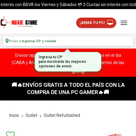
erés con BBVA los Viernes y Sábados 💳 3 Cuotas sin interés con todas la
¡ARMÁ TU PC!
Enviar a
Ingresar CP y ciudad
Envios rapidos y seguros a todo el pais. ¡ Envios en el dia
(CABA y Al rededores) Acreditando tu compra antes de las
13:00 HS!
🚚🔥ENVÍOS GRATIS A TODO EL PAÍS CON LA
COMPRA DE UNA PC GAMER🔥🚚
Inicio
Outlet
Outlet Refurbished