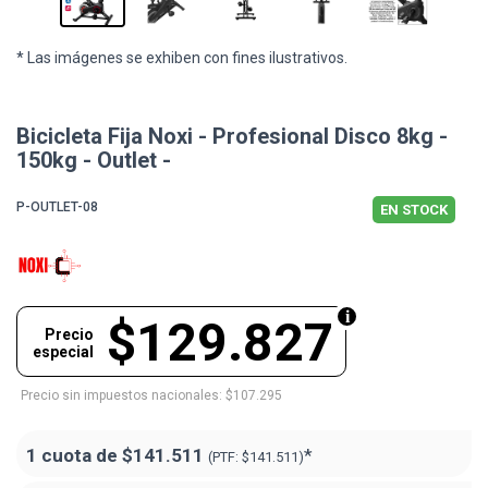
* Las imágenes se exhiben con fines ilustrativos.
Bicicleta Fija Noxi - Profesional Disco 8kg -
150kg - Outlet -
P-OUTLET-08
EN STOCK
$129.827
Precio
especial
Precio sin impuestos nacionales: $107.295
1 cuota de
$141.511
*
(PTF:
$141.511)