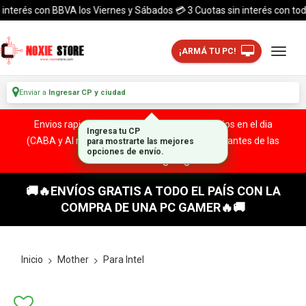
rés con BBVA los Viernes y Sábados 💳 3 Cuotas sin interés con todas las
¡ARMÁ TU PC!
Enviar a
Ingresar CP y ciudad
Envios rapidos y seguros a todo el pais. ¡ Envios en el dia
(CABA y Al rededores) Acreditando tu compra antes de las
13:00 HS!
🚚🔥ENVÍOS GRATIS A TODO EL PAÍS CON LA
COMPRA DE UNA PC GAMER🔥🚚
Inicio
Mother
Para Intel