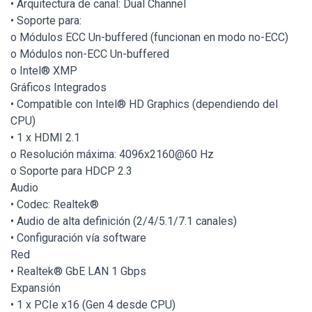
• Arquitectura de canal: Dual Channel
• Soporte para:
o Módulos ECC Un-buffered (funcionan en modo no-ECC)
o Módulos non-ECC Un-buffered
o Intel® XMP
Gráficos Integrados
• Compatible con Intel® HD Graphics (dependiendo del
CPU)
• 1 x HDMI 2.1
o Resolución máxima: 4096x2160@60 Hz
o Soporte para HDCP 2.3
Audio
• Codec: Realtek®
• Audio de alta definición (2/4/5.1/7.1 canales)
• Configuración vía software
Red
• Realtek® GbE LAN 1 Gbps
Expansión
• 1 x PCIe x16 (Gen 4 desde CPU)