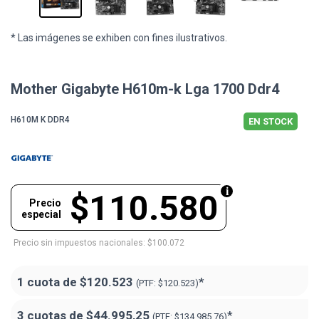
* Las imágenes se exhiben con fines ilustrativos.
Mother Gigabyte H610m-k Lga 1700 Ddr4
H610M K DDR4
EN STOCK
$110.580
Precio
especial
Precio sin impuestos nacionales: $100.072
1 cuota de
$120.523
*
(PTF:
$120.523)
3 cuotas de
$44.995,25
*
(PTF:
$134.985,76)