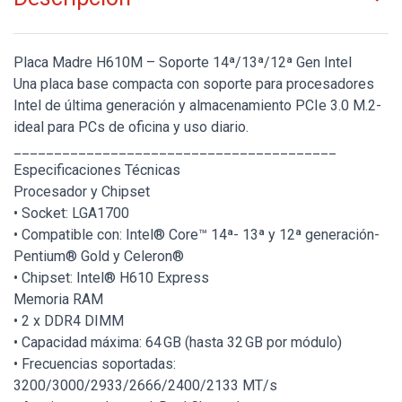
Placa Madre H610M – Soporte 14ª/13ª/12ª Gen Intel
Una placa base compacta con soporte para procesadores
Intel de última generación y almacenamiento PCIe 3.0 M.2-
ideal para PCs de oficina y uso diario.
________________________________________
Especificaciones Técnicas
Procesador y Chipset
• Socket: LGA1700
• Compatible con: Intel® Core™ 14ª- 13ª y 12ª generación-
Pentium® Gold y Celeron®
• Chipset: Intel® H610 Express
Memoria RAM
• 2 x DDR4 DIMM
• Capacidad máxima: 64 GB (hasta 32 GB por módulo)
• Frecuencias soportadas:
3200/3000/2933/2666/2400/2133 MT/s