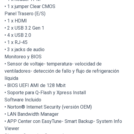
• 1 x jumper Clear CMOS
Panel Trasero (E/S)
• 1 x HDMI
• 2 x USB 3.2 Gen 1
• 4 x USB 2.0
• 1 x RJ-45
• 3 x jacks de audio
Monitoreo y BIOS
• Sensor de voltaje- temperatura- velocidad de
ventiladores- detección de fallo y flujo de refrigeración
líquida
• BIOS UEFI AMI de 128 Mbit
• Soporte para Q-Flash y Xpress Install
Software Incluido
• Norton® Internet Security (versión OEM)
• LAN Bandwidth Manager
• APP Center con EasyTune- Smart Backup- System Info
Viewer