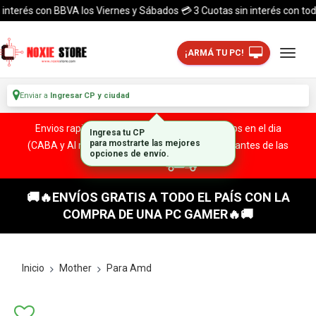
erés con BBVA los Viernes y Sábados 💳 3 Cuotas sin interés con todas la
¡ARMÁ TU PC!
Enviar a
Ingresar CP y ciudad
Envios rapidos y seguros a todo el pais. ¡ Envios en el dia
(CABA y Al rededores) Acreditando tu compra antes de las
13:00 HS!
🚚🔥ENVÍOS GRATIS A TODO EL PAÍS CON LA
COMPRA DE UNA PC GAMER🔥🚚
Inicio
Mother
Para Amd