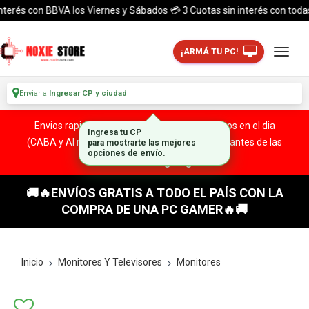
rés con BBVA los Viernes y Sábados 💳 3 Cuotas sin interés con todas las 
¡ARMÁ TU PC!
Enviar a
Ingresar CP y ciudad
Envios rapidos y seguros a todo el pais. ¡ Envios en el dia
(CABA y Al rededores) Acreditando tu compra antes de las
13:00 HS!
🚚🔥ENVÍOS GRATIS A TODO EL PAÍS CON LA
COMPRA DE UNA PC GAMER🔥🚚
Inicio
Monitores Y Televisores
Monitores