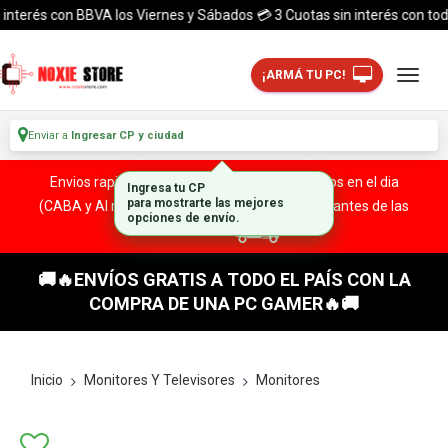
terés con BBVA los Viernes y Sábados 💳 3 Cuotas sin interés con todas la
¡ARMÁ TU PC!
Enviar a
Ingresar CP y ciudad
Envios rapidos y seguros a todo el pais. ¡ Envios en el dia
Ingresa tu CP
(CABA y Al rededores) Acreditando tu compra antes de las
para mostrarte las mejores
opciones de envío.
13:00 HS!
🚚🔥ENVÍOS GRATIS A TODO EL PAÍS CON LA
COMPRA DE UNA PC GAMER🔥🚚
Inicio
Monitores Y Televisores
Monitores