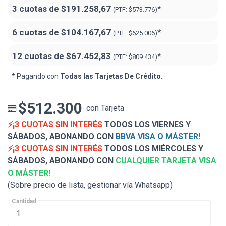
3 cuotas de
$191.258,67
*
(PTF:
$573.776)
6 cuotas de
$104.167,67
*
(PTF:
$625.006)
12 cuotas de
$67.452,83
*
(PTF:
$809.434)
* Pagando con
Todas las Tarjetas De Crédito
..
$512.300
con Tarjeta
⚡¡3 CUOTAS SIN INTERÉS
TODOS LOS VIERNES Y
SÁBADOS, ABONANDO CON
BBVA VISA O MÁSTER!
⚡¡3 CUOTAS SIN INTERÉS
TODOS LOS MIÉRCOLES Y
SÁBADOS, ABONANDO CON
CUALQUIER TARJETA VISA
O MÁSTER!
(Sobre precio de lista, gestionar vía Whatsapp)
Cantidad