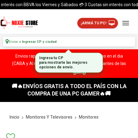
terés con BBVA los Viernes y Sábados 💳 3 Cuotas sin interés con todas l
¡ARMÁ TU PC!
Enviar a
Ingresar CP y ciudad
Envios rapidos y seguros a todo el pais. ¡ Envios en el dia
Ingresa tu CP
(CABA y Al rededores) Acreditando tu compra antes de las
para mostrarte las mejores
opciones de envío.
13:00 HS!
🚚🔥ENVÍOS GRATIS A TODO EL PAÍS CON LA
COMPRA DE UNA PC GAMER🔥🚚
Inicio
Monitores Y Televisores
Monitores