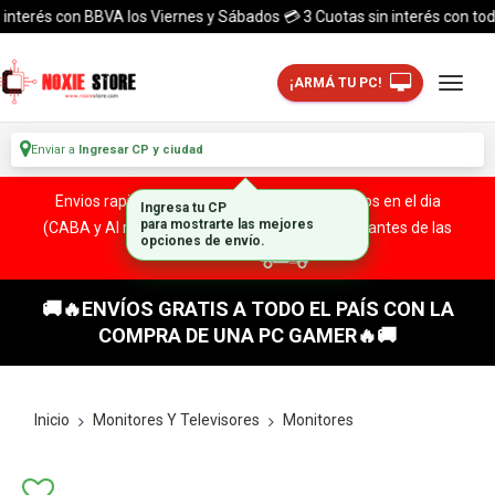
terés con BBVA los Viernes y Sábados 💳 3 Cuotas sin interés con todas la
¡ARMÁ TU PC!
Enviar a
Ingresar CP y ciudad
Envios rapidos y seguros a todo el pais. ¡ Envios en el dia
Ingresa tu CP
(CABA y Al rededores) Acreditando tu compra antes de las
para mostrarte las mejores
opciones de envío.
13:00 HS!
🚚🔥ENVÍOS GRATIS A TODO EL PAÍS CON LA
COMPRA DE UNA PC GAMER🔥🚚
Inicio
Monitores Y Televisores
Monitores