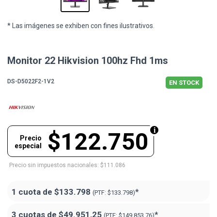
* Las imágenes se exhiben con fines ilustrativos.
Monitor 22 Hikvision 100hz Fhd 1ms
DS-D5022F2-1V2
EN STOCK
$122.750
Precio
especial
Precio sin impuestos nacionales: $111.086
1 cuota de
$133.798
*
(PTF:
$133.798)
3 cuotas de
$49.951,25
*
(PTF:
$149.853,76)