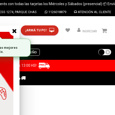
on todas las tarjetas los Miércoles y Sábados (presencial) 📦 Envíos a t
SS 1274, PARQUE CHAS
1126018879
ATENCIÓN AL CLIENTE
¡ARMÁ TU PC!
CP y ciudad
INGRESAR
S
DIA DEL NIÑO
a antes de las 13:00 HS!
C GAMER🔥🚚