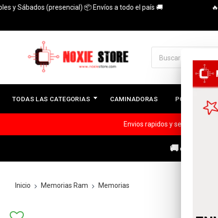
 Sábados (presencial) 📦 Envíos a todo el país 🚚
🔥3 Cuo
TODAS LAS CATEGORIAS
CAMINADORAS
PC ARMADAS
Envios rapidos y seguros a todo
🚚🔥ENVÍOS
Inicio
Memorias Ram
Memorias