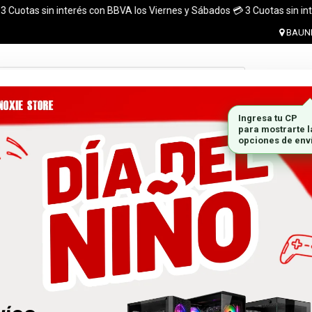
tas sin interés con BBVA los Viernes y Sábados 💳 3 Cuotas sin interés c
BAUNE
Ingresar 
MONITORES
GABINETES
PLACAS DE VIDEO
MARCA
 el pais. ¡ Envios en el dia (CABA y Al rededores) Acreditando tu compr
 GRATIS A TODO EL PAÍS CON LA COMPRA DE UNA P