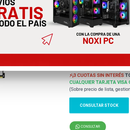
Memoria Ram
White Rgb 1
KF556C40BWA-16
⚡¡3 CUOTAS SIN INTERÉS
TO
VISA O MÁSTER!
⚡¡3 CUOTAS SIN INTERÉS
TO
CUALQUIER TARJETA VISA 
(Sobre precio de lista, gestio
CONSULTAR STOCK
CONSULTAR