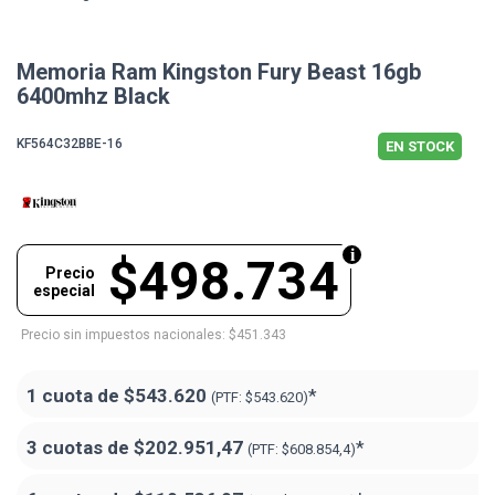
Memoria Ram Kingston Fury Beast 16gb
6400mhz Black
KF564C32BBE-16
EN STOCK
$498.734
Precio
especial
Precio sin impuestos nacionales: $451.343
1 cuota de
$543.620
*
(PTF:
$543.620)
3 cuotas de
$202.951,47
*
(PTF:
$608.854,4)