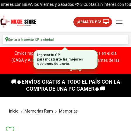
terés con BBVA los Viernes y Sábados 💳 3 Cuotas sin interés con todas l
¡ARMÁ TU PC!
Enviar a
Ingresar CP y ciudad
Envios rapidos y seguros a todo el pais. ¡ Envios en el dia
Ingresa tu CP
(CABA y Al rededores) Acreditando tu compra antes de las
para mostrarte las mejores
opciones de envío.
13:00 HS!
🚚🔥ENVÍOS GRATIS A TODO EL PAÍS CON LA
COMPRA DE UNA PC GAMER🔥🚚
Inicio
Memorias Ram
Memorias