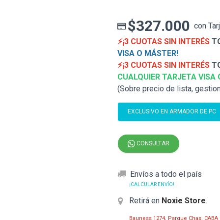
$327.000
con Tar
⚡¡3 CUOTAS SIN INTERÉS
TO
VISA O MÁSTER!
⚡¡3 CUOTAS SIN INTERÉS
TO
CUALQUIER TARJETA VISA 
(Sobre precio de lista, gestio
EXCLUSIVO EN ARMADOR DE PC
CONSULTAR
Envíos a todo el país
¡CALCULAR ENVÍO!
Retirá en
Noxie Store
.
Bauness 1274, Parque Chas, CABA