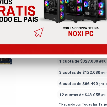
Memoria Ra
16GB4800
EZ
$299
Precio
especial
Precio sin impuestos nacionales: $2
1 cuota de
$327.000
(PTF:
3 cuotas de
$122.080
(PT
6 cuotas de
$66.490
(PTF:
12 cuotas de
$43.055
(PT
* Pagando con
Todas las Tarje