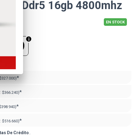
m Ez Ddr5 16gb 4800mhz
EN STOCK
.999
71.492
*
$327.000)
*
F:
$366.240)
*
$398.940)
*
F:
$516.660)
tas De Crédito
..