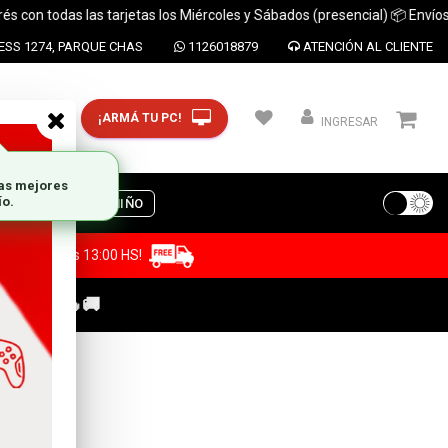
 todas las tarjetas los Miércoles y Sábados (presencial) 📦 Envíos a tod
SS 1274, PARQUE CHAS
1126018879
ATENCIÓN AL CLIENTE
¡ARMÁ TU PC!
CP y ciudad
INGRESAR
S
DIA DEL NIÑO
a antes de las 13:00 HS!
C GAMER🔥🚚