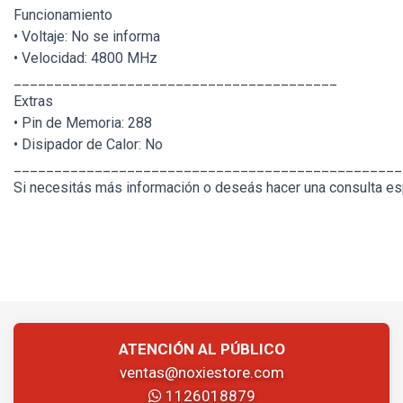
Funcionamiento
• Voltaje: No se informa
• Velocidad: 4800 MHz
________________________________________
Extras
• Pin de Memoria: 288
• Disipador de Calor: No
________________________________________________
Si necesitás más información o deseás hacer una consulta esp
ATENCIÓN AL PÚBLICO
ventas@noxiestore.com
1126018879