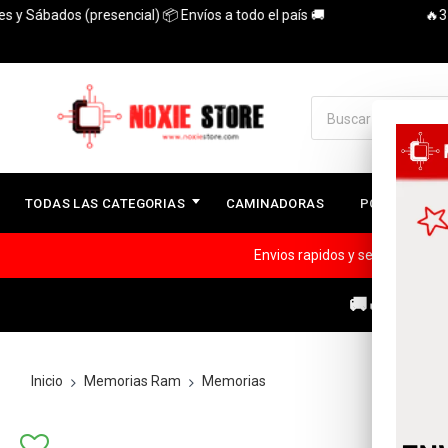
Sábados (presencial) 📦 Envíos a todo el país 🚚
🔥3 Cuot
TODAS LAS CATEGORIAS
CAMINADORAS
PC ARMADAS
Envios rapidos y seguros a todo
🚚🔥ENVÍOS
Inicio
Memorias Ram
Memorias