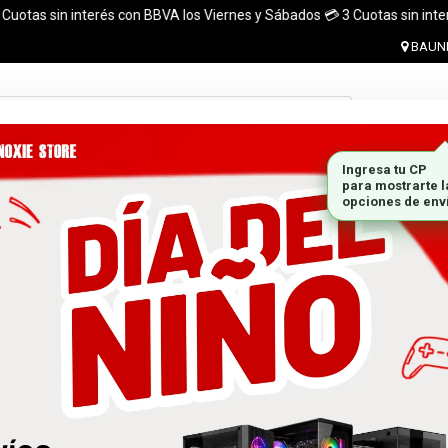
as sin interés con BBVA los Viernes y Sábados 💳 3 Cuotas sin interés con
BAUNE
Ingresar 
MONITORES
GABINETES
PLACAS DE VIDEO
MARCA
 el pais. ¡ Envios en el dia (CABA y Al rededores) Acreditando tu compr
 GRATIS A TODO EL PAÍS CON LA COMPRA DE UNA P