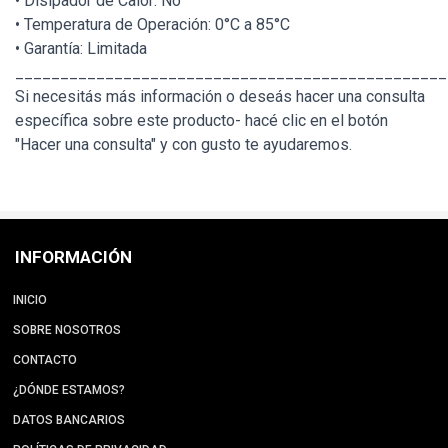
• Disipador de Calor: No
• Temperatura de Operación: 0°C a 85°C
• Garantía: Limitada
________________________________________________
Si necesitás más información o deseás hacer una consulta
específica sobre este producto- hacé clic en el botón
"Hacer una consulta" y con gusto te ayudaremos.
INFORMACIÓN
INICIO
SOBRE NOSOTROS
CONTACTO
¿DÓNDE ESTAMOS?
DATOS BANCARIOS