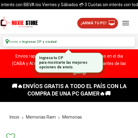
nterés con BBVA los Viernes y Sábados 💳 3 Cuotas sin interés con todas l
¡ARMÁ TU PC!
Enviar a
Ingresar CP y ciudad
Envios rapidos y seguros a todo el pais. ¡ Envios en el dia
Ingresa tu CP
para mostrarte las mejores
(CABA y Al rededores) Acreditando tu compra antes de las
opciones de envío.
13:00 HS!
🚚🔥ENVÍOS GRATIS A TODO EL PAÍS CON LA
COMPRA DE UNA PC GAMER🔥🚚
Inicio
Memorias Ram
Memorias