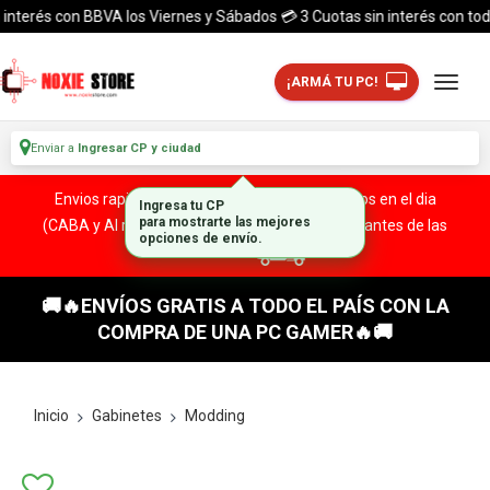
terés con BBVA los Viernes y Sábados 💳 3 Cuotas sin interés con todas l
¡ARMÁ TU PC!
Enviar a
Ingresar CP y ciudad
Envios rapidos y seguros a todo el pais. ¡ Envios en el dia
Ingresa tu CP
(CABA y Al rededores) Acreditando tu compra antes de las
para mostrarte las mejores
opciones de envío.
13:00 HS!
🚚🔥ENVÍOS GRATIS A TODO EL PAÍS CON LA
COMPRA DE UNA PC GAMER🔥🚚
Inicio
Gabinetes
Modding