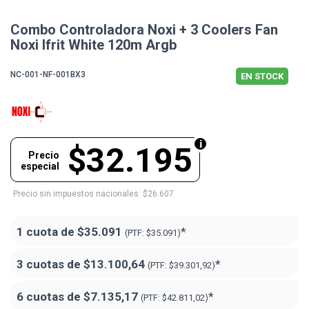
Combo Controladora Noxi + 3 Coolers Fan
Noxi Ifrit White 120m Argb
NC-001-NF-001BX3
EN STOCK
$32.195
Precio
especial
Precio sin impuestos nacionales: $26.607
1 cuota de
$35.091
*
(PTF:
$35.091)
3 cuotas de
$13.100,64
*
(PTF:
$39.301,92)
6 cuotas de
$7.135,17
*
(PTF:
$42.811,02)