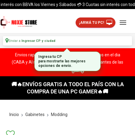
erés con BBVA los Viernes y Sábados 💳 3 Cuotas sin interés con todas las
¡ARMÁ TU PC!
Enviar a
Ingresar CP y ciudad
Envios rapidos y seguros a todo el pais. ¡ Envios en el dia
(CABA y Al rededores) Acreditando tu compra antes de las
13:00 HS!
🚚🔥ENVÍOS GRATIS A TODO EL PAÍS CON LA
COMPRA DE UNA PC GAMER🔥🚚
Inicio
Gabinetes
Modding