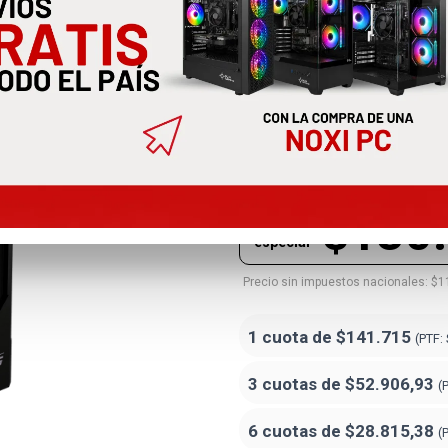
Gabinete Xpg
Argb X4
STARKERAIRBTFMTA-BKCWW
$130
Precio
especial
Precio sin impuestos nacionales: $1
1 cuota de
$141.715
(PTF:
3 cuotas de
$52.906,93
(
6 cuotas de
$28.815,38
(