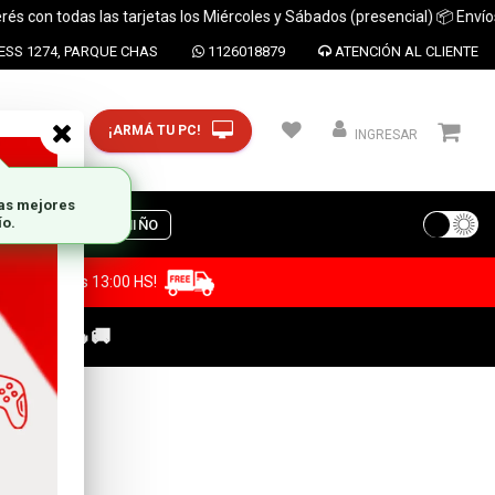
 todas las tarjetas los Miércoles y Sábados (presencial) 📦 Envíos a tod
SS 1274, PARQUE CHAS
1126018879
ATENCIÓN AL CLIENTE
¡ARMÁ TU PC!
CP y ciudad
INGRESAR
S
DIA DEL NIÑO
a antes de las 13:00 HS!
C GAMER🔥🚚