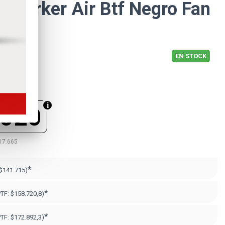
 Starker Air Btf Negro Fan
EN STOCK
.020
17.665
*
$141.715)
*
PTF:
$158.720,8)
*
PTF:
$172.892,3)