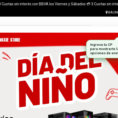
s sin interés con BBVA los Viernes y Sábados 💳 3 Cuotas sin interés con
BAUNE
Ingresar 
MONITORES
GABINETES
PLACAS DE VIDEO
MARCA
 el pais. ¡ Envios en el dia (CABA y Al rededores) Acreditando tu compr
 GRATIS A TODO EL PAÍS CON LA COMPRA DE UNA P