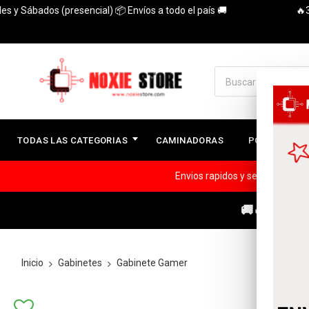
ábados (presencial) 📦 Envíos a todo el país 🚚
🔥3 Cuota
TODAS LAS CATEGORIAS
CAMINADORAS
PC ARMADAS
Envios rapidos y seguros a todo
🚚🔥ENVÍOS
Inicio
Gabinetes
Gabinete Gamer