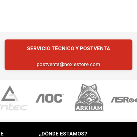
postventa@noxiestore.com
RE
¿DÓNDE ESTAMOS?