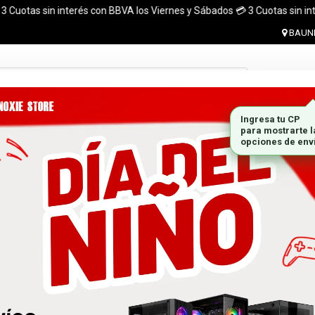
s sin interés con BBVA los Viernes y Sábados 💳 3 Cuotas sin interés con
BAUNE
Ingresar 
MONITORES
GABINETES
PLACAS DE VIDEO
MARCA
 el pais. ¡ Envios en el dia (CABA y Al rededores) Acreditando tu compr
 GRATIS A TODO EL PAÍS CON LA COMPRA DE UNA P