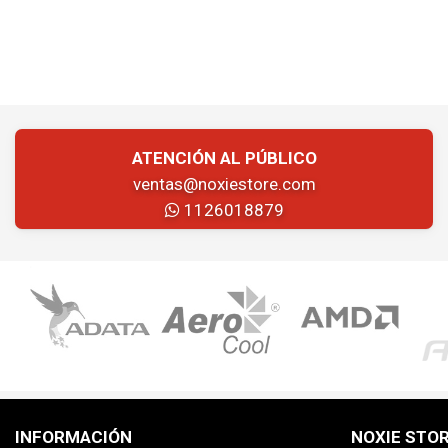
ATENCIÓN AL PÚBLICO
ventas@noxiestore.com
1126018879
INFORMACIÓN
NOXIE STO