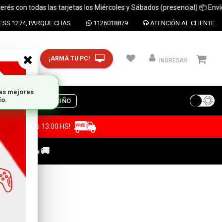
 todas las tarjetas los Miércoles y Sábados (presencial) 📦 Envíos a tod
SS 1274, PARQUE CHAS
1126018879
ATENCIÓN AL CLIENTE
¡ARMÁ TU PC!
CP y ciudad
INGRESAR
S
DIA DEL NIÑO
a antes de las 13:00 HS!
C GAMER🔥🚚