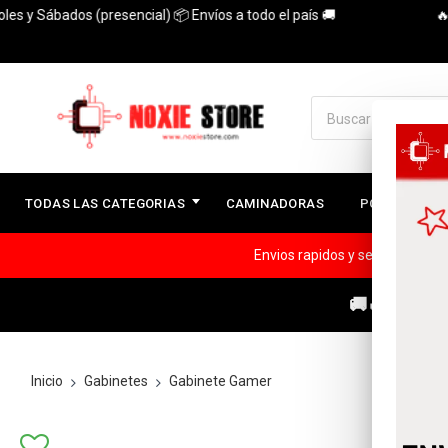
ábados (presencial) 📦 Envíos a todo el país 🚚
🔥3 Cuota
TODAS LAS CATEGORIAS
CAMINADORAS
PC ARMADAS
Envios rapidos y seguros a todo
🚚🔥ENVÍOS
Inicio
Gabinetes
Gabinete Gamer