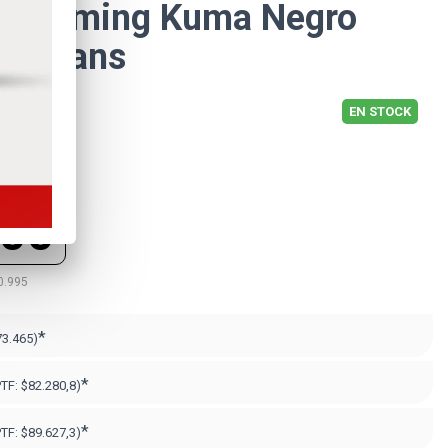
xi Gaming Kuma Negro
gb Fans
EN STOCK
400
0.995
*
73.465)
*
PTF:
$82.280,8)
*
PTF:
$89.627,3)