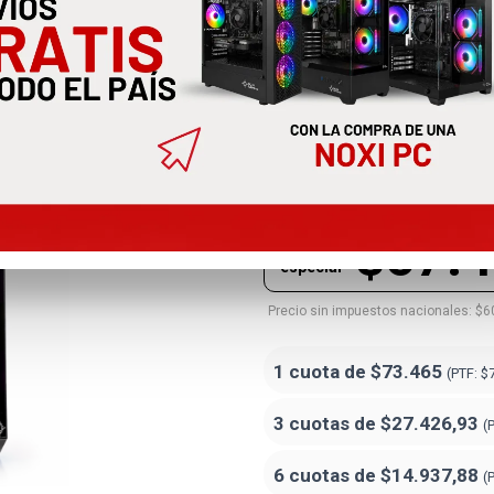
Gabinete No
4x120mm Ar
NXG-005
$67.
Precio
especial
Precio sin impuestos nacionales: $6
1 cuota de
$73.465
(PTF:
$
3 cuotas de
$27.426,93
(
6 cuotas de
$14.937,88
(