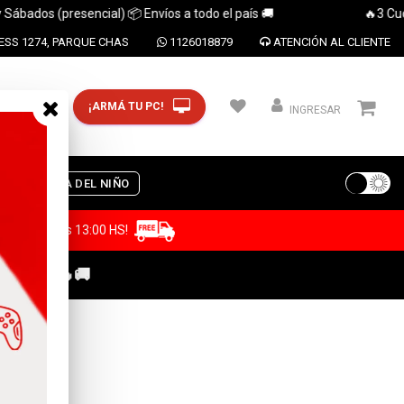
os (presencial) 📦 Envíos a todo el país 🚚
🔥3 Cuotas si
SS 1274, PARQUE CHAS
1126018879
ATENCIÓN AL CLIENTE
¡ARMÁ TU PC!
CP y ciudad
INGRESAR
S
DIA DEL NIÑO
a antes de las 13:00 HS!
C GAMER🔥🚚