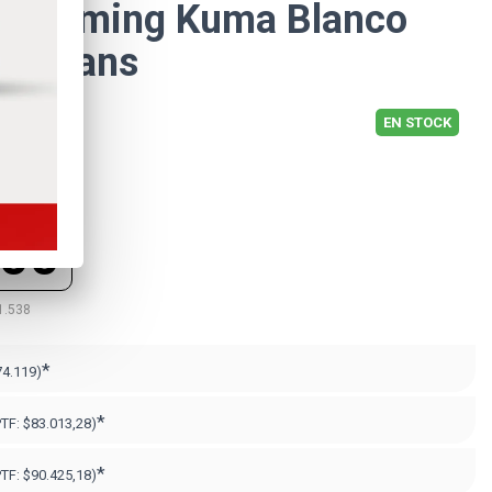
xi Gaming Kuma Blanco
gb Fans
EN STOCK
000
1.538
*
74.119)
*
PTF:
$83.013,28)
*
PTF:
$90.425,18)