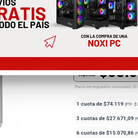
Gabinete No
4x120mm Ar
NXG-010
$68.
Precio
especial
Precio sin impuestos nacionales: $6
1 cuota de
$74.119
(PTF:
$
3 cuotas de
$27.671,09
(
6 cuotas de
$15.070,86
(