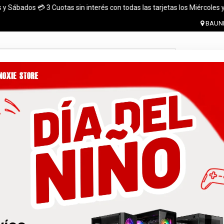
dos 💳 3 Cuotas sin interés con todas las tarjetas los Miércoles y Sábad
BAUNE
Ingresar 
MONITORES
GABINETES
PLACAS DE VIDEO
MARCA
 el pais. ¡ Envios en el dia (CABA y Al rededores) Acreditando tu compr
 GRATIS A TODO EL PAÍS CON LA COMPRA DE UNA P