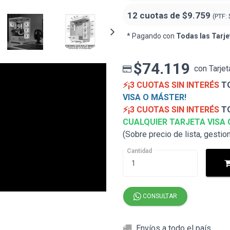
12 cuotas de
$9.759
(PTF:
* Pagando con
Todas las Tarje
$74.119
con Tarjet
⚡¡3 CUOTAS SIN INTERÉS
TO
VISA O MÁSTER!
⚡¡3 CUOTAS SIN INTERÉS
TO
CUALQUIER TARJETA VISA 
(Sobre precio de lista, gestio
Cantidad
CONSULTAR
Envíos a todo el país