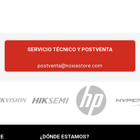
postventa@noxiestore.com
RE
¿DÓNDE ESTAMOS?