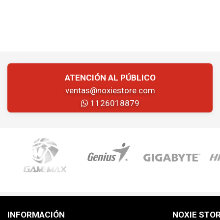
ATENCIÓN AL PÚBLICO
ventas@noxiestore.com
1126018879
INFORMACIÓN
NOXIE STO