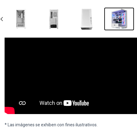
* Las imágenes se exhiben con fines ilustrativos.