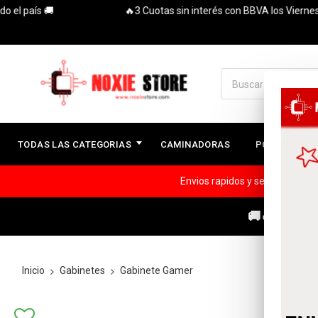
aís 🚚
🔥3 Cuotas sin interés con BBVA los Viernes y Sába
TODAS LAS CATEGORIAS
CAMINADORAS
PC ARMADAS
Envios rapidos y seguros a todo
🚚🔥ENVÍOS
Inicio
Gabinetes
Gabinete Gamer