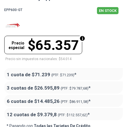
EPP600-GT
EN STOCK
$65.357
Precio
especial
Precio sin impuestos nacionales: $54.014
1 cuota de
$71.239
*
(PTF:
$71.239)
3 cuotas de
$26.595,89
*
(PTF:
$79.787,68)
6 cuotas de
$14.485,26
*
(PTF:
$86.911,58)
12 cuotas de
$9.379,8
*
(PTF:
$112.557,62)
* Pagando con
Todas las Tarjetas De Crédito
..