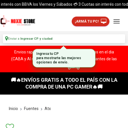
erés con BBVA los Viernes y Sábados 💳 3 Cuotas sin interés con todas la
¡ARMÁ TU PC!
Enviar a
Ingresar CP y ciudad
Envios rapidos y seguros a todo el pais. ¡ Envios en el dia
(CABA y Al rededores) Acreditando tu compra antes de las
13:00 HS!
🚚🔥ENVÍOS GRATIS A TODO EL PAÍS CON LA
COMPRA DE UNA PC GAMER🔥🚚
Inicio
Fuentes
Atx