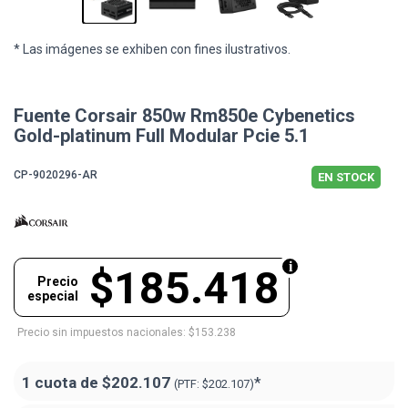
* Las imágenes se exhiben con fines ilustrativos.
Fuente Corsair 850w Rm850e Cybenetics
Gold-platinum Full Modular Pcie 5.1
CP-9020296-AR
EN STOCK
$185.418
Precio
especial
Precio sin impuestos nacionales: $153.238
1 cuota de
$202.107
*
(PTF:
$202.107)