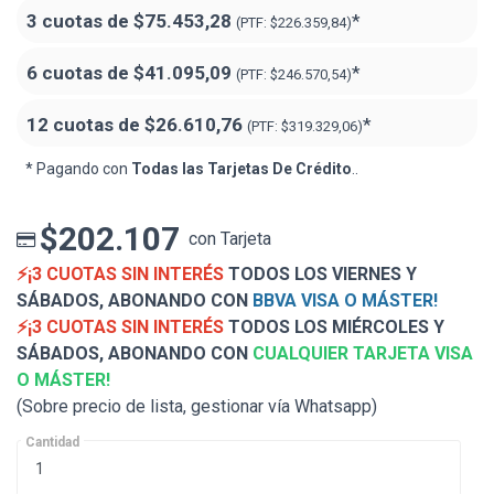
3 cuotas de
$75.453,28
*
(PTF:
$226.359,84)
6 cuotas de
$41.095,09
*
(PTF:
$246.570,54)
12 cuotas de
$26.610,76
*
(PTF:
$319.329,06)
* Pagando con
Todas las Tarjetas De Crédito
..
$202.107
con Tarjeta
⚡¡3 CUOTAS SIN INTERÉS
TODOS LOS VIERNES Y
SÁBADOS, ABONANDO CON
BBVA VISA O MÁSTER!
⚡¡3 CUOTAS SIN INTERÉS
TODOS LOS MIÉRCOLES Y
SÁBADOS, ABONANDO CON
CUALQUIER TARJETA VISA
O MÁSTER!
(Sobre precio de lista, gestionar vía Whatsapp)
Cantidad