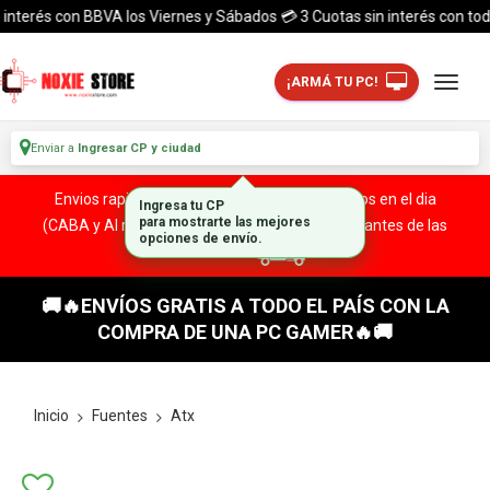
erés con BBVA los Viernes y Sábados 💳 3 Cuotas sin interés con todas la
¡ARMÁ TU PC!
Enviar a
Ingresar CP y ciudad
Envios rapidos y seguros a todo el pais. ¡ Envios en el dia
(CABA y Al rededores) Acreditando tu compra antes de las
13:00 HS!
🚚🔥ENVÍOS GRATIS A TODO EL PAÍS CON LA
COMPRA DE UNA PC GAMER🔥🚚
Inicio
Fuentes
Atx