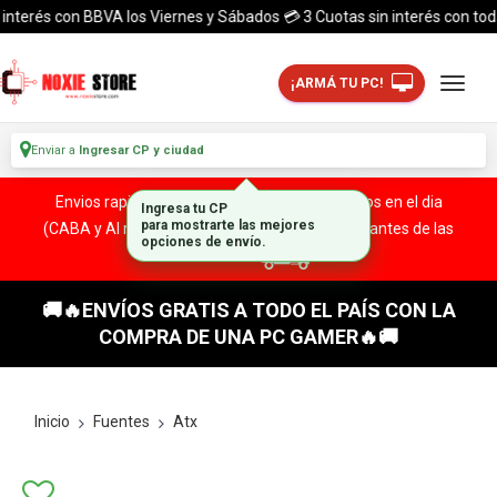
erés con BBVA los Viernes y Sábados 💳 3 Cuotas sin interés con todas la
¡ARMÁ TU PC!
Enviar a
Ingresar CP y ciudad
Envios rapidos y seguros a todo el pais. ¡ Envios en el dia
(CABA y Al rededores) Acreditando tu compra antes de las
13:00 HS!
🚚🔥ENVÍOS GRATIS A TODO EL PAÍS CON LA
COMPRA DE UNA PC GAMER🔥🚚
Inicio
Fuentes
Atx