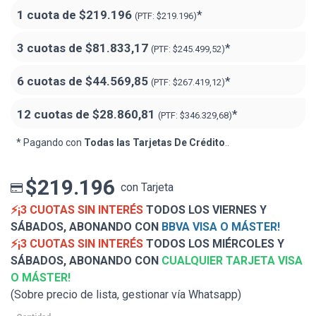
1 cuota de
$219.196
*
(PTF:
$219.196)
3 cuotas de
$81.833,17
*
(PTF:
$245.499,52)
6 cuotas de
$44.569,85
*
(PTF:
$267.419,12)
12 cuotas de
$28.860,81
*
(PTF:
$346.329,68)
* Pagando con
Todas las Tarjetas De Crédito
..
$219.196
con Tarjeta
⚡¡3 CUOTAS SIN INTERÉS
TODOS LOS VIERNES Y
SÁBADOS, ABONANDO CON
BBVA VISA O MÁSTER!
⚡¡3 CUOTAS SIN INTERÉS
TODOS LOS MIÉRCOLES Y
SÁBADOS, ABONANDO CON
CUALQUIER TARJETA VISA
O MÁSTER!
(Sobre precio de lista, gestionar vía Whatsapp)