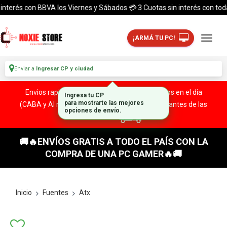
erés con BBVA los Viernes y Sábados 💳 3 Cuotas sin interés con todas la
¡ARMÁ TU PC!
Enviar a
Ingresar CP y ciudad
Envios rapidos y seguros a todo el pais. ¡ Envios en el dia
(CABA y Al rededores) Acreditando tu compra antes de las
13:00 HS!
🚚🔥ENVÍOS GRATIS A TODO EL PAÍS CON LA
COMPRA DE UNA PC GAMER🔥🚚
Inicio
Fuentes
Atx