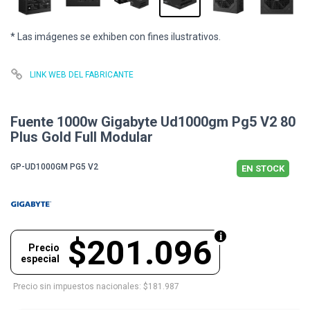
* Las imágenes se exhiben con fines ilustrativos.
LINK WEB DEL FABRICANTE
Fuente 1000w Gigabyte Ud1000gm Pg5 V2 80
Plus Gold Full Modular
GP-UD1000GM PG5 V2
EN STOCK
$201.096
Precio
especial
Precio sin impuestos nacionales: $181.987