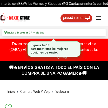
terés con BBVA los Viernes y Sábados 💳 3 Cuotas sin interés con todas l
¡ARMÁ TU PC!
Enviar a
Ingresar CP y ciudad
Envios rapidos y seguros a todo el pais. ¡ Envios en el dia
Ingresa tu CP
para mostrarte las mejores
(CABA y Al rededores) Acreditando tu compra antes de las
opciones de envío.
13:00 HS!
🚚🔥ENVÍOS GRATIS A TODO EL PAÍS CON LA
COMPRA DE UNA PC GAMER🔥🚚
Inicio
Camara Web Y Voip
Webcam