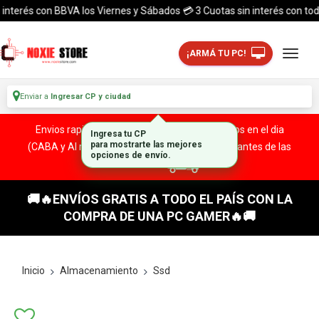
terés con BBVA los Viernes y Sábados 💳 3 Cuotas sin interés con todas l
¡ARMÁ TU PC!
Enviar a
Ingresar CP y ciudad
Envios rapidos y seguros a todo el pais. ¡ Envios en el dia
Ingresa tu CP
(CABA y Al rededores) Acreditando tu compra antes de las
para mostrarte las mejores
opciones de envío.
13:00 HS!
🚚🔥ENVÍOS GRATIS A TODO EL PAÍS CON LA
COMPRA DE UNA PC GAMER🔥🚚
Inicio
Almacenamiento
Ssd