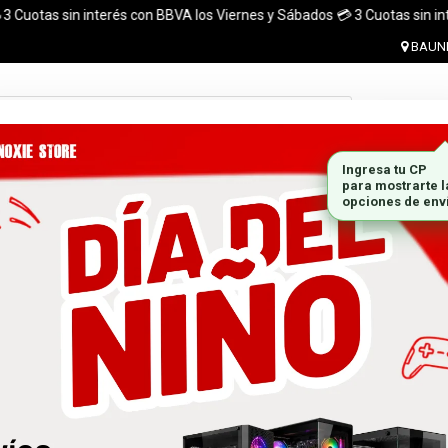
as sin interés con BBVA los Viernes y Sábados 💳 3 Cuotas sin interés co
BAUNE
Ingresar 
MONITORES
GABINETES
PLACAS DE VIDEO
MARCA
 el pais. ¡ Envios en el dia (CABA y Al rededores) Acreditando tu compr
 GRATIS A TODO EL PAÍS CON LA COMPRA DE UNA P