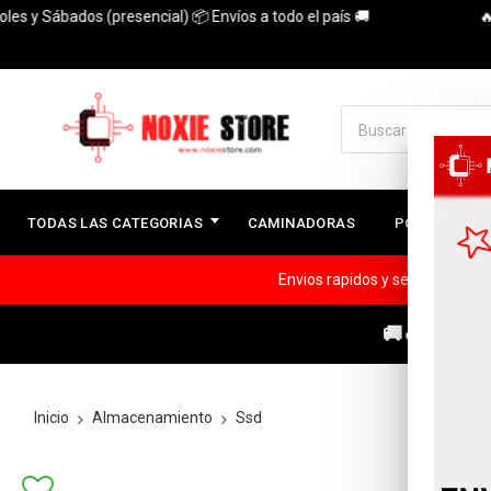
 Sábados (presencial) 📦 Envíos a todo el país 🚚
🔥3 Cuot
TODAS LAS CATEGORIAS
CAMINADORAS
PC ARMADAS
Envios rapidos y seguros a todo
🚚🔥ENVÍOS
Inicio
Almacenamiento
Ssd