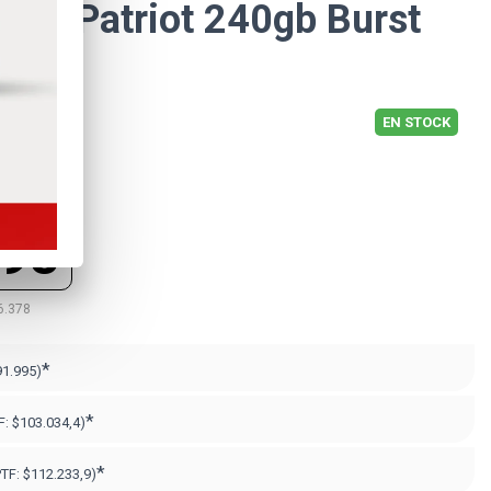
 Ssd Patriot 240gb Burst
EN STOCK
398
6.378
*
91.995)
*
F:
$103.034,4)
*
PTF:
$112.233,9)