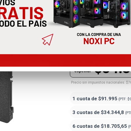
Disco Solido
Elite
9SE00105-PBE240GS25SSDR
$84.
Precio
especial
Precio sin impuestos nacionales: $7
1 cuota de
$91.995
(PTF:
$
3 cuotas de
$34.344,8
(PT
6 cuotas de
$18.705,65
(