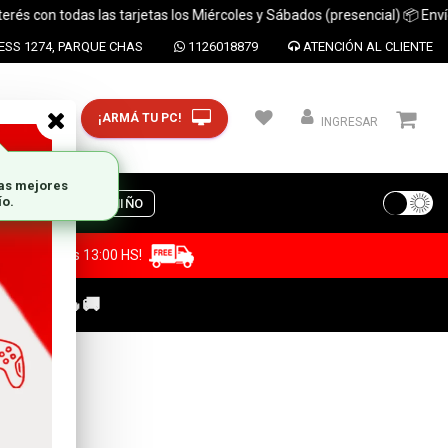
n todas las tarjetas los Miércoles y Sábados (presencial) 📦 Envíos a to
SS 1274, PARQUE CHAS
1126018879
ATENCIÓN AL CLIENTE
¡ARMÁ TU PC!
CP y ciudad
INGRESAR
S
DIA DEL NIÑO
a antes de las 13:00 HS!
C GAMER🔥🚚