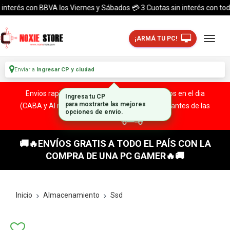
terés con BBVA los Viernes y Sábados 💳 3 Cuotas sin interés con todas la
¡ARMÁ TU PC!
Enviar a
Ingresar CP y ciudad
Envios rapidos y seguros a todo el pais. ¡ Envios en el dia
Ingresa tu CP
(CABA y Al rededores) Acreditando tu compra antes de las
para mostrarte las mejores
opciones de envío.
13:00 HS!
🚚🔥ENVÍOS GRATIS A TODO EL PAÍS CON LA
COMPRA DE UNA PC GAMER🔥🚚
Inicio
Almacenamiento
Ssd