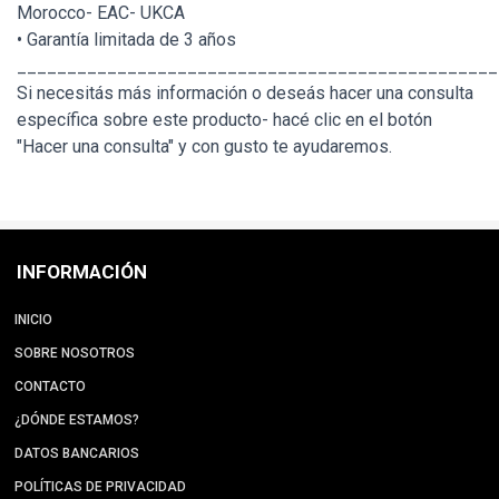
Morocco- EAC- UKCA
• Garantía limitada de 3 años
________________________________________________
Si necesitás más información o deseás hacer una consulta
específica sobre este producto- hacé clic en el botón
"Hacer una consulta" y con gusto te ayudaremos.
INFORMACIÓN
INICIO
SOBRE NOSOTROS
CONTACTO
¿DÓNDE ESTAMOS?
DATOS BANCARIOS
POLÍTICAS DE PRIVACIDAD