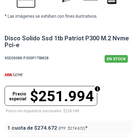
* Las imágenes se exhiben con fines ilustrativos.
Disco Solido Ssd 1tb Patriot P300 M.2 Nvme
Pci-e
9SE00088-P300P1TBM28
EN STOCK
$251.994
Precio
especial
Precio sin impuestos nacionales: $228.049
1 cuota de
$274.672
*
(PTF:
$274.672)