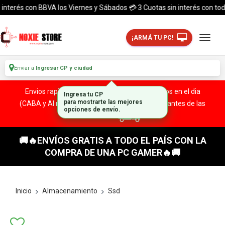
terés con BBVA los Viernes y Sábados 💳 3 Cuotas sin interés con todas l
¡ARMÁ TU PC!
Enviar a
Ingresar CP y ciudad
Envios rapidos y seguros a todo el pais. ¡ Envios en el dia
Ingresa tu CP
(CABA y Al rededores) Acreditando tu compra antes de las
para mostrarte las mejores
opciones de envío.
13:00 HS!
🚚🔥ENVÍOS GRATIS A TODO EL PAÍS CON LA
COMPRA DE UNA PC GAMER🔥🚚
Inicio
Almacenamiento
Ssd