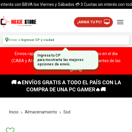
terés con BBVA los Viernes y Sábados 💳 3 Cuotas sin interés con todas l
¡ARMÁ TU PC!
Enviar a
Ingresar CP y ciudad
Envios rapidos y seguros a todo el pais. ¡ Envios en el dia
Ingresa tu CP
(CABA y Al rededores) Acreditando tu compra antes de las
para mostrarte las mejores
opciones de envío.
13:00 HS!
🚚🔥ENVÍOS GRATIS A TODO EL PAÍS CON LA
COMPRA DE UNA PC GAMER🔥🚚
Inicio
Almacenamiento
Ssd