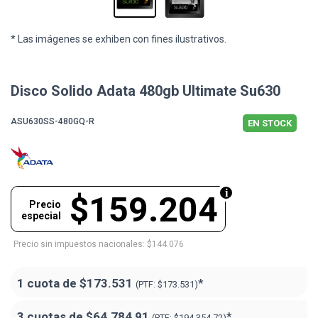
* Las imágenes se exhiben con fines ilustrativos.
Disco Solido Adata 480gb Ultimate Su630
ASU630SS-480GQ-R
EN STOCK
$159.204
Precio
especial
Precio sin impuestos nacionales: $144.076
1 cuota de
$173.531
*
(PTF:
$173.531)
3 cuotas de
$64.784,91
*
(PTF:
$194.354,72)