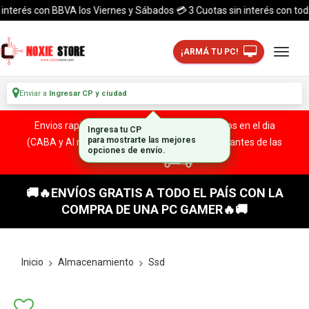
erés con BBVA los Viernes y Sábados 💳 3 Cuotas sin interés con todas la
¡ARMÁ TU PC!
Enviar a
Ingresar CP y ciudad
Envios rapidos y seguros a todo el pais. ¡ Envios en el dia
(CABA y Al rededores) Acreditando tu compra antes de las
13:00 HS!
🚚🔥ENVÍOS GRATIS A TODO EL PAÍS CON LA
COMPRA DE UNA PC GAMER🔥🚚
Inicio
Almacenamiento
Ssd