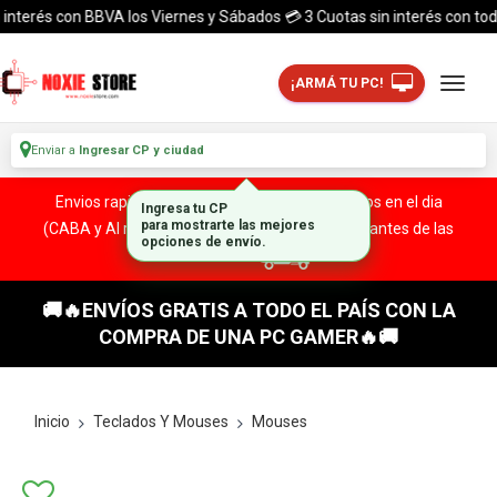
erés con BBVA los Viernes y Sábados 💳 3 Cuotas sin interés con todas la
¡ARMÁ TU PC!
Enviar a
Ingresar CP y ciudad
Envios rapidos y seguros a todo el pais. ¡ Envios en el dia
(CABA y Al rededores) Acreditando tu compra antes de las
13:00 HS!
🚚🔥ENVÍOS GRATIS A TODO EL PAÍS CON LA
COMPRA DE UNA PC GAMER🔥🚚
Inicio
Teclados Y Mouses
Mouses