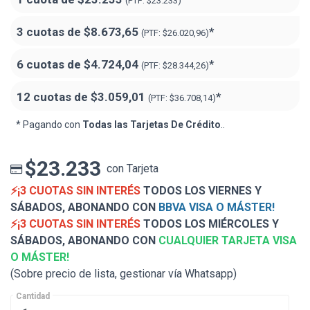
(PTF:
$23.233)
3 cuotas de
$8.673,65
*
(PTF:
$26.020,96)
6 cuotas de
$4.724,04
*
(PTF:
$28.344,26)
12 cuotas de
$3.059,01
*
(PTF:
$36.708,14)
* Pagando con
Todas las Tarjetas De Crédito
..
$23.233
con Tarjeta
⚡¡3 CUOTAS SIN INTERÉS
TODOS LOS VIERNES Y
SÁBADOS, ABONANDO CON
BBVA VISA O MÁSTER!
⚡¡3 CUOTAS SIN INTERÉS
TODOS LOS MIÉRCOLES Y
SÁBADOS, ABONANDO CON
CUALQUIER TARJETA VISA
O MÁSTER!
(Sobre precio de lista, gestionar vía Whatsapp)
Cantidad