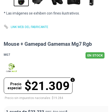
* Las imágenes se exhiben con fines ilustrativos.
LINK WEB DEL FABRICANTE
Mouse + Gamepad Gamemax Mg7 Rgb
MG7
EN STOCK
$21.309
Precio
especial
Precio sin impuestos nacionales: $19.284
1 cuota de
$23.233
*